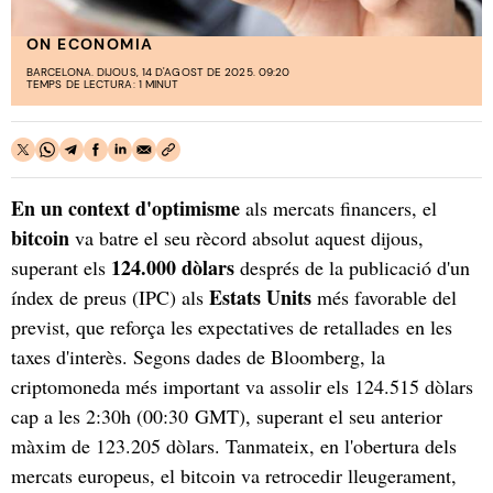
ON ECONOMIA
BARCELONA. DIJOUS, 14 D'AGOST DE 2025. 09:20
TEMPS DE LECTURA: 1 MINUT
En un context d'optimisme
als mercats financers, el
bitcoin
va batre el seu rècord absolut aquest dijous,
124.000 dòlars
superant els
després de la publicació d'un
Estats Units
índex de preus (IPC) als
més favorable del
previst, que reforça les expectatives de retallades en les
taxes d'interès. Segons dades de Bloomberg, la
criptomoneda més important va assolir els 124.515 dòlars
cap a les 2:30h (00:30 GMT), superant el seu anterior
màxim de 123.205 dòlars. Tanmateix, en l'obertura dels
mercats europeus, el bitcoin va retrocedir lleugerament,