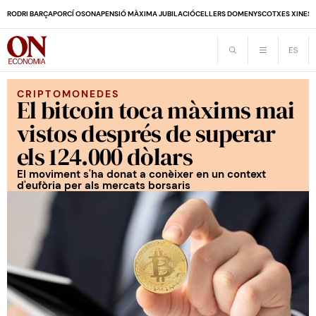
RODRI BARÇA
PORCÍ OSONA
PENSIÓ MÀXIMA JUBILACIÓ
CELLERS DOMENYS
COTXES XINES
CRIPTOMONEDES
El bitcoin toca màxims mai
vistos després de superar
els 124.000 dòlars
El moviment s'ha donat a conèixer en un context
d'eufòria per als mercats borsaris