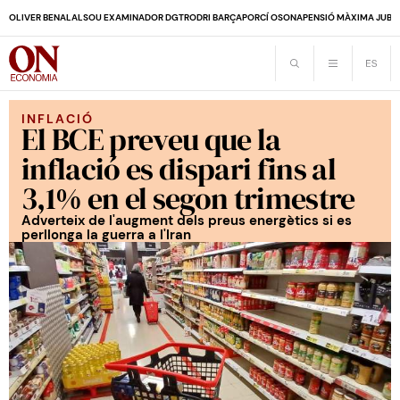
OLIVER BENALAL
SOU EXAMINADOR DGT
RODRI BARÇA
PORCÍ OSONA
PENSIÓ MÀXIMA JUBI
INFLACIÓ
El BCE preveu que la
inflació es dispari fins al
3,1% en el segon trimestre
Adverteix de l'augment dels preus energètics si es
perllonga la guerra a l'Iran