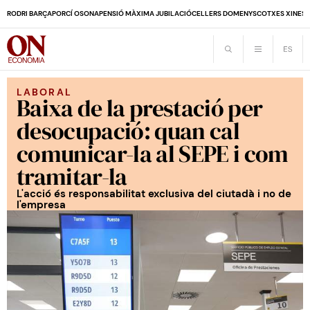
RODRI BARÇA
PORCÍ OSONA
PENSIÓ MÀXIMA JUBILACIÓ
CELLERS DOMENYS
COTXES XINES
LABORAL
Baixa de la prestació per
desocupació: quan cal
comunicar-la al SEPE i com
tramitar-la
L'acció és responsabilitat exclusiva del ciutadà i no de
l'empresa