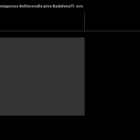
Imágenes Sol
Incendio piso Badalona
Tiempo Catalunya
Eclipse solar map
MÁS