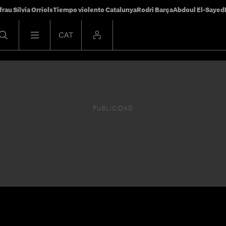
frau Sílvia Orriols
Tiempo violento Catalunya
Rodri Barça
Abdoul El-Sayed