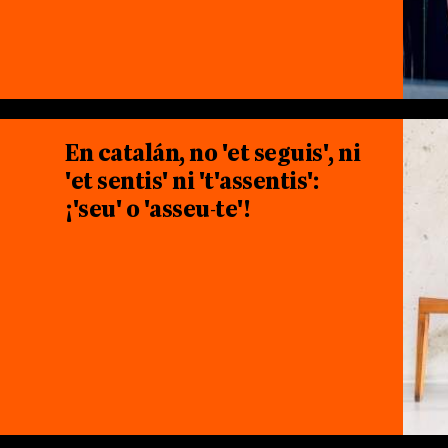
En catalán, no 'et seguis', ni
'et sentis' ni 't'assentis':
¡'seu' o 'asseu-te'!