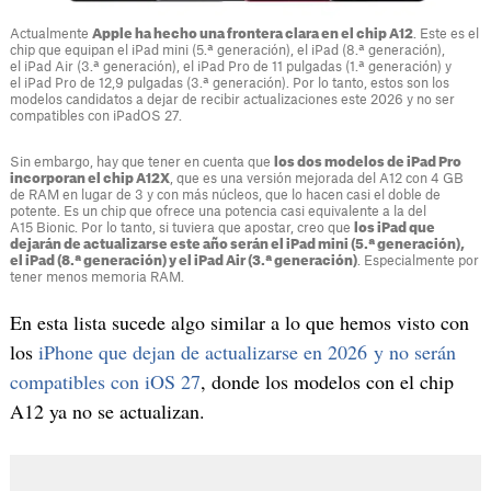
Actualmente
Apple ha hecho una frontera clara en el chip A12
. Este es el
chip que equipan el iPad mini (5.ª generación), el iPad (8.ª generación),
el iPad Air (3.ª generación), el iPad Pro de 11 pulgadas (1.ª generación) y
el iPad Pro de 12,9 pulgadas (3.ª generación). Por lo tanto, estos son los
modelos candidatos a dejar de recibir actualizaciones este 2026 y no ser
compatibles con iPadOS 27.
Sin embargo, hay que tener en cuenta que
los dos modelos de iPad Pro
incorporan el chip A12X
, que es una versión mejorada del A12 con 4 GB
de RAM en lugar de 3 y con más núcleos, que lo hacen casi el doble de
potente. Es un chip que ofrece una potencia casi equivalente a la del
A15 Bionic. Por lo tanto, si tuviera que apostar, creo que
los iPad que
dejarán de actualizarse este año serán el iPad mini (5.ª generación),
el iPad (8.ª generación) y el iPad Air (3.ª generación)
. Especialmente por
tener menos memoria RAM.
En esta lista sucede algo similar a lo que hemos visto con
los
iPhone que dejan de actualizarse en 2026 y no serán
compatibles con iOS 27
, donde los modelos con el chip
A12 ya no se actualizan.