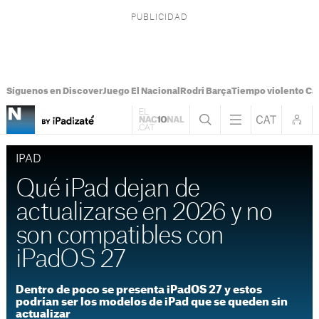
Síguenos en Discover
Juego El Nacional
Rodri Barça
Tiempo violento Ca
IPAD
Qué iPad dejan de
actualizarse en 2026 y no
son compatibles con
iPadOS 27
Dentro de poco se presenta iPadOS 27 y estos
podrían ser los modelos de iPad que se queden sin
actualizar