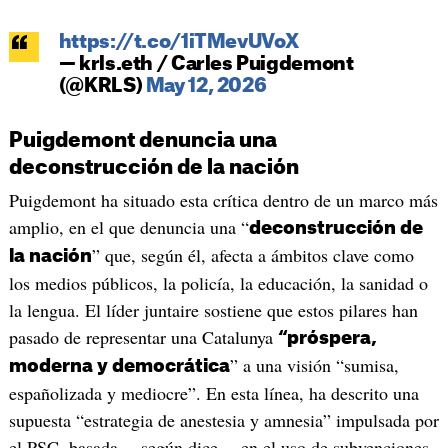
https://t.co/1iTMevUVoX
— krls.eth / Carles Puigdemont
(@KRLS)
May 12, 2026
Puigdemont denuncia una
deconstrucción de la nación
Puigdemont ha situado esta crítica dentro de un marco más
amplio, en el que denuncia una “
deconstrucción de
” que, según él, afecta a ámbitos clave como
la nación
los medios públicos, la policía, la educación, la sanidad o
la lengua. El líder juntaire sostiene que estos pilares han
pasado de representar una Catalunya
“próspera,
” a una visión “sumisa,
moderna y democrática
españolizada y mediocre”. En esta línea, ha descrito una
supuesta “estrategia de anestesia y amnesia” impulsada por
el PSC, basada —según dice— en el uso de subvenciones