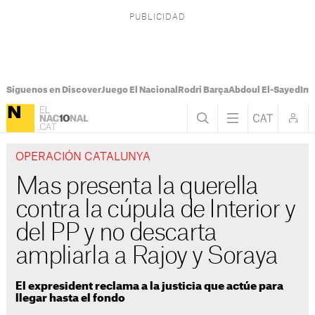
Síguenos en Discover
Juego El Nacional
Rodri Barça
Abdoul El-Sayed
Imá
OPERACIÓN CATALUNYA
Mas presenta la querella
contra la cúpula de Interior y
del PP y no descarta
ampliarla a Rajoy y Soraya
El expresident reclama a la justicia que actúe para
llegar hasta el fondo