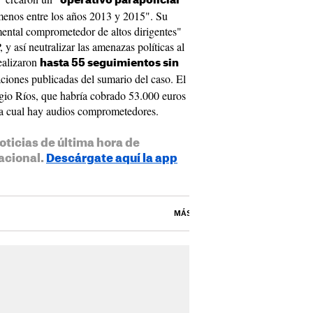
operativo parapolicial
 menos entre los años 2013 y 2015". Su
mental comprometedor de altos dirigentes"
 y así neutralizar las amenazas políticas al
ealizaron
hasta 55 seguimientos sin
aciones publicadas del sumario del caso. El
ergio Ríos, que habría cobrado 53.000 euros
la cual hay audios comprometedores.
oticias de última hora de
acional.
Descárgate aquí la app
MÁS