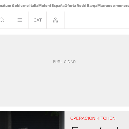
mátum Gobierno Italia
Meloni España
Oferta Rodri Barça
Marrueco menor
OPERACIÓN KITCHEN