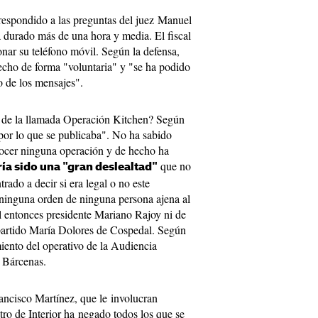
 respondido a las preguntas del juez Manuel
a durado más de una hora y media. El fiscal
nar su teléfono móvil. Según la defensa,
cho de forma "voluntaria" y "se ha podido
 de los mensajes".
de la llamada Operación Kitchen? Según
 por lo que se publicaba". No ha sabido
ocer ninguna operación y de hecho ha
que no
ía sido una "gran deslealtad"
ado a decir si era legal o no este
 ninguna orden de ninguna persona ajena al
l entonces presidente Mariano Rajoy ni de
l partido María Dolores de Cospedal. Según
iento del operativo de la Audiencia
 Bárcenas.
ancisco Martínez, que le involucran
tro de Interior ha negado todos los que se