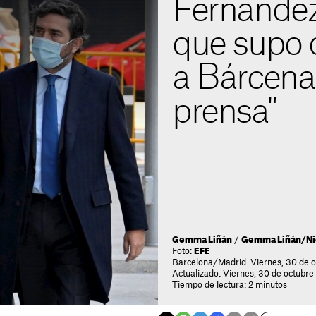
Fernández
que supo 
a Bárcenas
prensa"
Gemma Liñán
/
Gemma Liñán/Ni
Foto:
EFE
Barcelona/Madrid. Viernes, 30 de o
Actualizado: Viernes, 30 de octubre 
Tiempo de lectura: 2 minutos