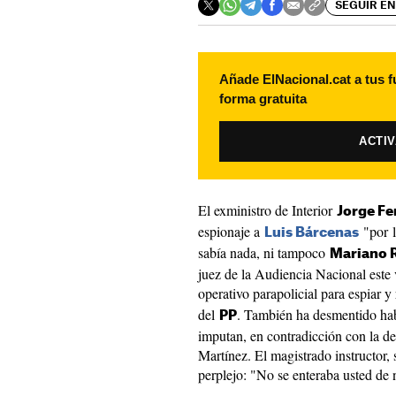
SEGUIR EN
Añade ElNacional.cat a tus f
forma gratuita
ACTI
El exministro de Interior
Jorge Fe
espionaje a
"por l
Luis Bárcenas
sabía nada, ni tampoco
Mariano 
juez de la Audiencia Nacional este
operativo parapolicial para espiar 
del
. También ha desmentido hab
PP
imputan, en contradicción con la d
Martínez. El magistrado instructor,
perplejo: "No se enteraba usted de 