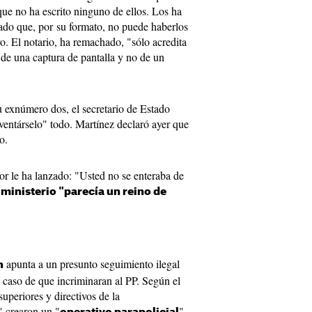
que no ha escrito ninguno de ellos. Los ha
cado que, por su formato, no puede haberlos
vo. El notario, ha remachado, "sólo acredita
a de una captura de pantalla y no de un
u exnúmero dos, el secretario de Estado
ventárselo" todo. Martínez declaró ayer que
o.
tor le ha lanzado: "Usted no se enteraba de
 ministerio "parecía un reino de
apunta a un presunto seguimiento ilegal
n
n caso de que incriminaran al PP. Según el
superiores y directivos de la
" crearon un "
"