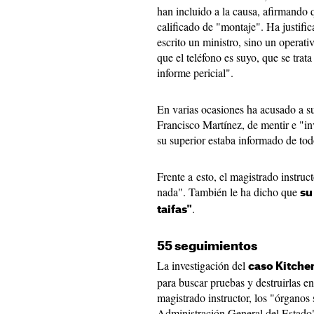
han incluido a la causa, afirmando 
calificado de "montaje". Ha justifi
escrito un ministro, sino un operati
que el teléfono es suyo, que se trat
informe pericial".
En varias ocasiones ha acusado a s
Francisco Martínez, de mentir e "in
su superior estaba informado de tod
Frente a esto, el magistrado instruc
nada". También le ha dicho que
su
.
taifas"
55 seguimientos
La investigación del
caso Kitche
para buscar pruebas y destruirlas e
magistrado instructor, los "órganos 
Administración General del Estado