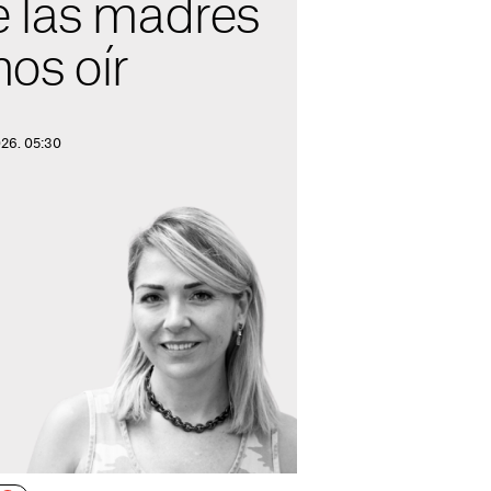
 las madres
os oír
026. 05:30