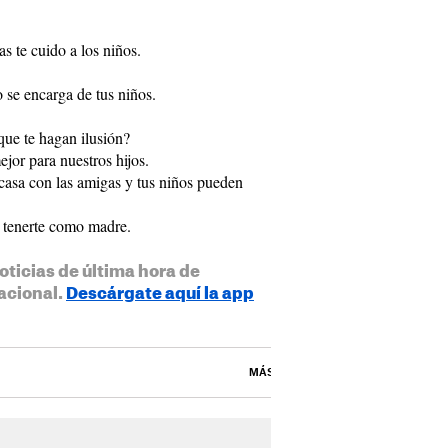
s te cuido a los niños.
o se encarga de tus niños.
ue te hagan ilusión?
jor para nuestros hijos.
asa con las amigas y tus niños pueden
e tenerte como madre.
oticias de última hora de
acional.
Descárgate aquí la app
MÁS