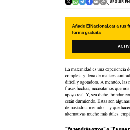
SEGUIR EN
Añade ElNacional.cat a tus f
forma gratuita
ACTI
La maternidad es una experiencia d
compleja y llena de matices contrad
difícil y agotadora. A menudo, las
frases hechas; necesitamos que nos
apoyo real. Y, sea dicho, brindar c
están durmiendo. Estas son algunas
demasiado a menudo —y que hacen
alternativas mucho más útiles, empát
“Ya tendrás otros” o “Es que n