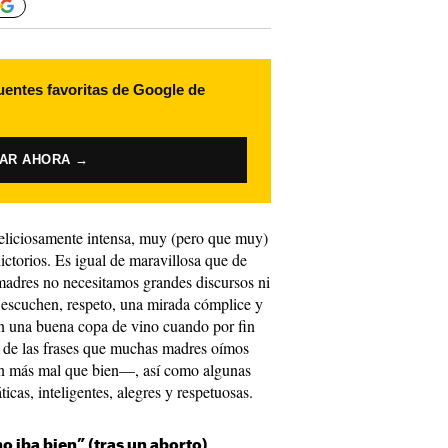
uentes favoritas de Google de
VAR AHORA →
eliciosamente intensa, muy (pero que muy)
ictorios. Es igual de maravillosa que de
 madres no necesitamos grandes discursos ni
 escuchen, respeto, una mirada cómplice y
on una buena copa de vino cuando por fin
 de las frases que muchas madres oímos
 más mal que bien—, así como algunas
icas, inteligentes, alegres y respetuosas.
o iba bien” (tras un aborto)