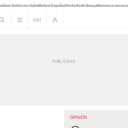
mátum Gobierno Italia
Meloni España
Oferta Rodri Barça
Marrueco menor
OPINIÓN