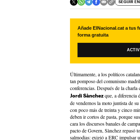
SEGUIR EN
Añade ElNacional.cat a tus f
forma gratuita
ACTI
Últimamente, a los políticos catalan
tan pomposo del comunismo madrile
conferencias. Después de la charla
que, a diferencia 
Jordi Sànchez
de vendernos la moto juntista de su
con poco más de treinta y cinco min
deben ir cortos de pasta, porque su
cara los discursos banales de campañ
pacto de Govern, Sànchez repasó t
salmodias: exigió a ERC impulsar un