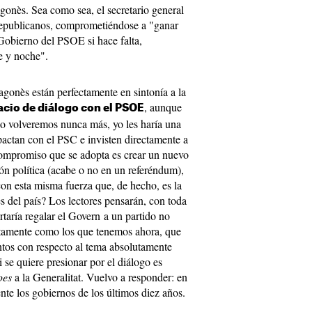
gonès. Sea como sea, el secretario general
 republicanos, comprometiéndose a "ganar
Gobierno del PSOE si hace falta,
de y noche".
gonès están perfectamente en sintonía a la
, aunque
cio de diálogo con el PSOE
 no volveremos nunca más, yo les haría una
actan con el PSC e invisten directamente a
l compromiso que se adopta es crear un nuevo
ón política (acabe o no en un referéndum),
n esta misma fuerza que, de hecho, es la
s del país? Los lectores pensarán, con toda
taría regalar el Govern a un partido no
ctamente como los que tenemos ahora, que
tos con respecto al tema absolutamente
 se quiere presionar por el diálogo es
pes
a la Generalitat. Vuelvo a responder: en
te los gobiernos de los últimos diez años.