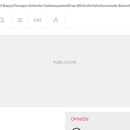
i Barça
Tiempo violento Catalunya
Antifrau Sílvia Orriols
Asesinato Barce
OPINIÓN