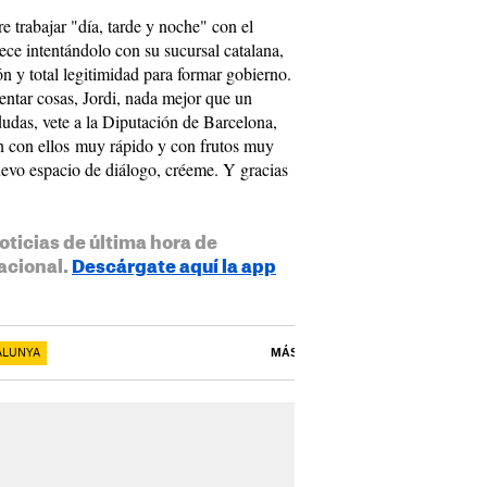
e trabajar "día, tarde y noche" con el
ce intentándolo con su sucursal catalana,
n y total legitimidad para formar gobierno.
entar cosas, Jordi, nada mejor que un
s dudas, vete a la Diputación de Barcelona,
on con ellos muy rápido y con frutos muy
uevo espacio de diálogo, créeme. Y gracias
oticias de última hora de
acional.
Descárgate aquí la app
ALUNYA
MÁS