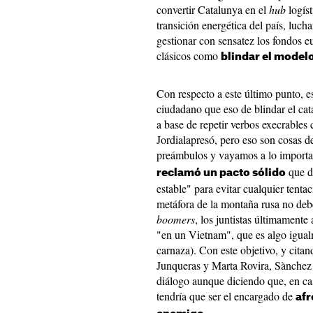
convertir Catalunya en el
hub
logíst
transición energética del país, luch
gestionar con sensatez los fondos 
clásicos como
blindar el modelo
Con respecto a este último punto, e
ciudadano que eso de blindar el cat
a base de repetir verbos execrable
Jordialapresó, pero eso son cosas d
preámbulos y vayamos a lo importa
que de
reclamó un pacto sólido
estable" para evitar cualquier tent
metáfora de la montaña rusa no debe
boomers
, los juntistas últimament
"en un Vietnam", que es algo igua
carnaza). Con este objetivo, y citan
Junqueras y Marta Rovira, Sànchez
diálogo aunque diciendo que, en cas
tendría que ser el encargado de
afr