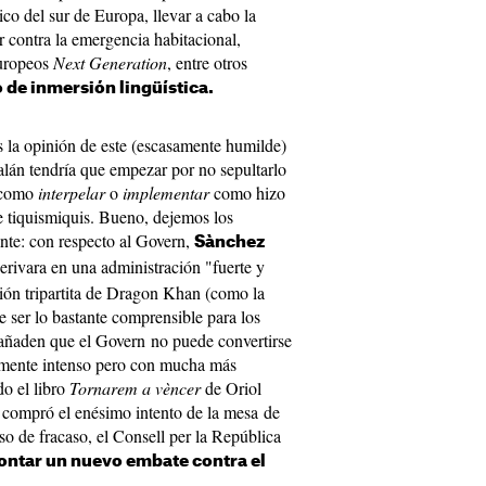
ico del sur de Europa, llevar a cabo la
ar contra la emergencia habitacional,
europeos
Next Generation
, entre otros
 de inmersión lingüística.
s la opinión de este (escasamente humilde)
alán tendría que empezar por no sepultarlo
s como
interpelar
o
implementar
como hizo
e tiquismiquis. Bueno, dejemos los
nte: con respecto al Govern,
Sànchez
rivara en una administración "fuerte y
ación tripartita de Dragon Khan (como la
 ser lo bastante comprensible para los
e añaden que el Govern no puede convertirse
lmente intenso pero con mucha más
do el libro
Tornarem a vèncer
de Oriol
 compró el enésimo intento de la mesa de
o de fracaso, el Consell per la República
ontar un nuevo embate contra el