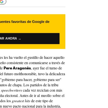
uentes favoritas de Google de
VAR AHORA →
es les ha vuelto el gustillo de hacer aquello
ño consistente en comunicarse a través de
 de
, ayer fue el turno de
Pere Aragonès
del futuro molthonorable, tuvo la delicadeza
 "gobierno para hacer, gobierno para ser"
utos de chapa. Los partidos de la tribu
s
speechwriters
cada vez reciclan con más
a electoral. Antes de ir al meollo sobre el
odos los
greatest hits
de este tipo de
 nuevo pacto nacional para la industria,