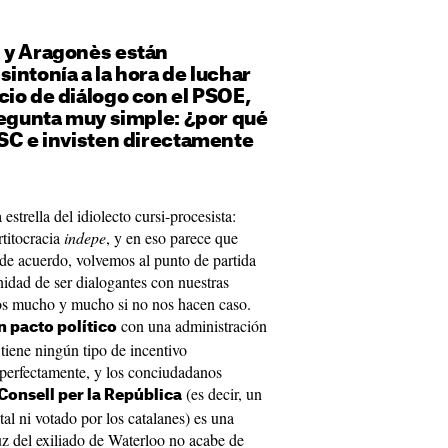
 y Aragonès están
intonía a la hora de luchar
io de diálogo con el PSOE,
regunta muy simple: ¿por qué
PSC e invisten directamente
estrella del idiolecto cursi-procesista:
rtitocracia
indepe
, y en eso parece que
de acuerdo, volvemos al punto de partida
nidad de ser dialogantes con nuestras
os mucho y mucho si no nos hacen caso.
con una administración
n pacto político
tiene ningún tipo de incentivo
 perfectamente, y los conciudadanos
(es decir, un
 Consell per la República
l ni votado por los catalanes) es una
uz del exiliado de Waterloo no acabe de