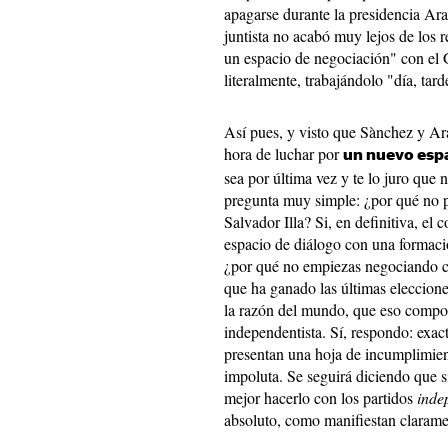
apagarse durante la presidencia Ara
juntista no acabó muy lejos de los
un espacio de negociación" con el 
literalmente, trabajándolo "día, tar
Así pues, y visto que Sànchez y Ara
hora de luchar por
un nuevo espa
sea por última vez y te lo juro que
pregunta muy simple: ¿por qué no p
Salvador Illa? Si, en definitiva, e
espacio de diálogo con una formaci
¿por qué no empiezas negociando co
que ha ganado las últimas eleccione
la razón del mundo, que eso compor
independentista. Sí, respondo: exa
presentan una hoja de incumplimien
impoluta. Se seguirá diciendo que si
mejor hacerlo con los partidos
inde
absoluto, como manifiestan claramen