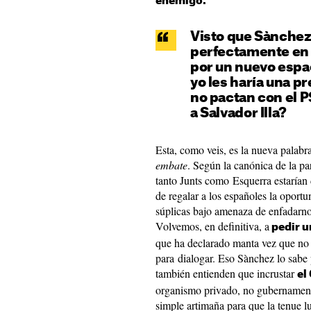
enemigo.
Visto que Sànchez
perfectamente en s
por un nuevo espac
yo les haría una p
no pactan con el 
a Salvador Illa?
Esta, como veis, es la nueva palabra 
embate
. Según la canónica de la pa
tanto Junts como Esquerra estarían 
de regalar a los españoles la oportu
súplicas bajo amenaza de enfadarn
Volvemos, en definitiva, a
pedir u
que ha declarado manta vez que no 
para dialogar. Eso Sànchez lo sabe
también entienden que incrustar
el
organismo privado, no gubernamenta
simple artimaña para que la tenue l