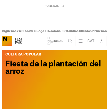
Síguenos en Discover
Juego El Nacional
ERC audios filtrados
PP menores
CULTURA POPULAR
Fiesta de la plantación del
arroz