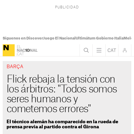
Síguenos en Discover
Juego El Nacional
Ultimátum Gobierno Italia
Melon
BARÇA
Flick rebaja la tensión con
los árbitros: "Todos somos
seres humanos y
cometemos errores"
El técnico alemán ha comparecido en la rueda de
prensa previa al partido contra el Girona