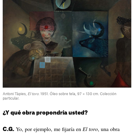
Antoni Tàpies,
El toro
. 1951. Óleo sobre tela, 97 × 130 cm. Colección
particular.
¿Y qué obra propondría usted?
Yo, por ejemplo, me fijaría en
El toro
, una obra
C.G.