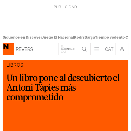
Síguenos en Discover
Juego El Nacional
Rodri Barça
Tiempo violento Ca
LIBROS
Un libro pone al descubierto el
Antoni Tàpies más
comprometido