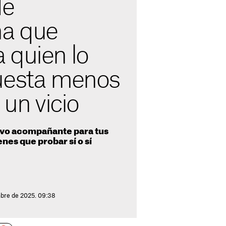
de
a que
 quien lo
uesta menos
 un vicio
evo acompañante para tus
enes que probar sí o sí
mbre de 2025. 09:38