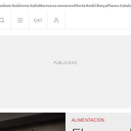
mátum Gobierno Italia
Marrueco menores
Oferta Rodri Barça
Planes Catal
ALIMENTACIÓN