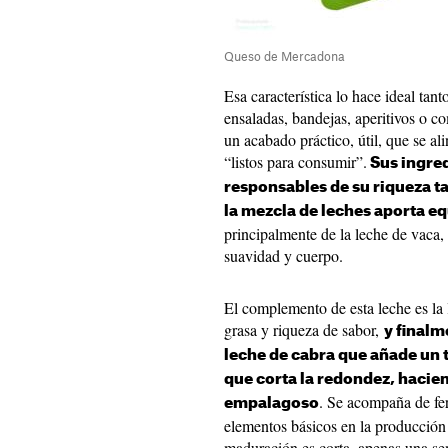
Queso de Mercadona
Esa característica lo hace ideal tan
ensaladas, bandejas, aperitivos o c
un acabado práctico, útil, que se a
“listos para consumir”.
Sus ingred
responsables de su riqueza t
la mezcla de leches aporta eq
principalmente de la leche de vaca,
suavidad y cuerpo.
El complemento de esta leche es la 
grasa y riqueza de sabor,
y finalm
leche de cabra que añade un 
que corta la redondez, hacie
. Se acompaña de fer
empalagoso
elementos básicos en la producción
maduración es corta, apenas una sem