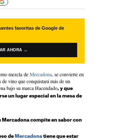
uentes favoritas de Google de
VAR AHORA →
ierno mezcla de
Mercadona
, se convierte en
s de vino que conquistará más de un
dena bajo su marca Hacendado
, y que
se un lugar especial en la mesa de
n Mercadona compite en sabor con
eso de
Mercadona
tiene que estar