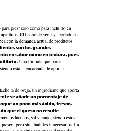
to para picar solo como para incluirlo en
ompartidos. El hecho de venir ya cortado es
linea con la demanda actual de productos
ientes son los grandes
anto en sabor como en textura, pues
Una fórmula que parte
uilibrio.
 siendo esta la encargada de aportar
leche la de oveja, un ingrediente que aporta
ente se añade un porcentaje de
toque un poco más ácido, fresco,
ndo que el queso no resulte
mentos lácticos, sal y cuajo, siendo estos
 quesera pero sin añadidos innecesarios. La
ana, lo que sitúa este queso dentro del