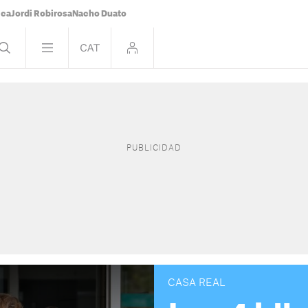
ica
Jordi Robirosa
Nacho Duato
CASA REAL