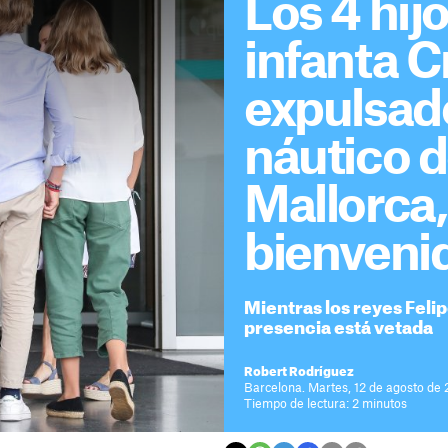
Los 4 hijo
infanta Cr
expulsado
náutico 
Mallorca,
bienveni
Mientras los reyes Felipe
presencia está vetada
Robert Rodríguez
Barcelona. Martes, 12 de agosto de 
Tiempo de lectura: 2 minutos