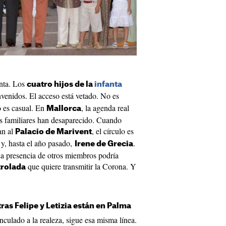
inta. Los
cuatro hijos de la
infanta
venidos. El acceso está vetado. No es
no es casual. En
, la agenda real
Mallorca
s familiares han desaparecido. Cuando
an al
, el círculo es
Palacio de Marivent
y, hasta el año pasado,
.
Irene de Grecia
 La presencia de otros miembros podría
que quiere transmitir la Corona. Y
trolada
as Felipe y Letizia están en Palma
nculado a la realeza, sigue esa misma línea.