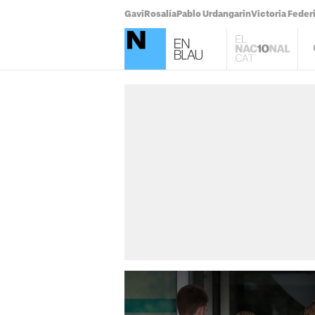
Gavi
Rosalía
Pablo Urdangarin
Victoria Feder