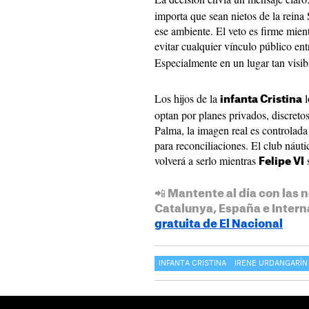
importa que sean nietos de la reina
ese ambiente. El veto es firme mient
evitar cualquier vínculo público ent
Especialmente en un lugar tan visib
Los hijos de la
l
infanta Cristina
optan por planes privados, discretos
Palma, la imagen real es controlada
para reconciliaciones. El club náut
volverá a serlo mientras
s
Felipe VI
📲 Mantente al día con las n
Catalunya, España e Intern
gratuita de El Nacional
INFANTA CRISTINA
IRENE URDANGARÍN