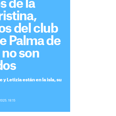
s de la
istina,
s del club
de Palma de
 no son
dos
 y Letizia están en la isla, su
2025. 19:15