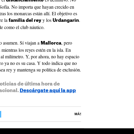
distanciamiento
 Sofía. No importa que hayan crecido en
ras los monarcas están allí. El objetivo es
re la
y los
.
familia del rey
Urdangarin
le como el club náutico.
o asumen. Sí viajan a
, pero
Mallorca
 mientras los reyes estén en la isla. En
 al milímetro. Y, por ahora, no hay espacio
ico ya no es su casa. Y todo indica que no
ea rey y mantenga su política de exclusión.
oticias de última hora de
acional.
Descárgate aquí la app
MÁS