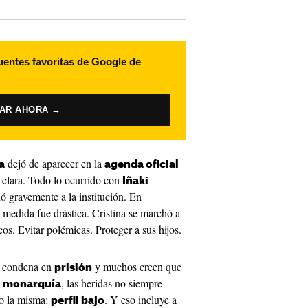
uentes favoritas de Google de
VAR AHORA →
dejó de aparecer en la
a
agenda oficial
 clara. Todo lo ocurrido con
Iñaki
 gravemente a la institución. En
 medida fue drástica. Cristina se marchó a
cos. Evitar polémicas. Proteger a sus hijos.
ó condena en
y muchos creen que
prisión
a
, las heridas no siempre
monarquía
do la misma:
. Y eso incluye a
perfil bajo