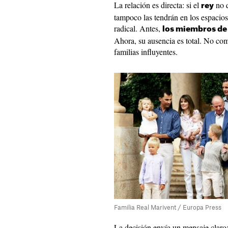
La relación es directa: si el
no q
rey
tampoco las tendrán en los espacio
radical. Antes,
los miembros de 
Ahora, su ausencia es total. No com
familias influyentes.
Familia Real Marivent / Europa Press
La decisión envía un mensaje claro