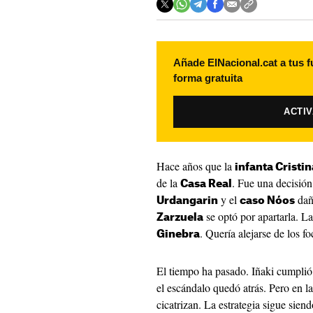
Añade ElNacional.cat a tus f
forma gratuita
ACTI
Hace años que la
infanta Cristin
de la
. Fue una decisión
Casa Real
y el
dañó
Urdangarin
caso Nóos
se optó por apartarla. La
Zarzuela
. Quería alejarse de los fo
Ginebra
El tiempo ha pasado. Iñaki cumpli
el escándalo quedó atrás. Pero en l
cicatrizan. La estrategia sigue sien