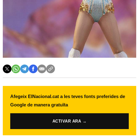
Afegeix ElNacional.cat a les teves fonts preferides de
Google de manera gratuïta
ACTIVAR ARA →