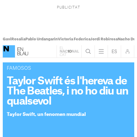
Gavi
Rosalía
Pablo Urdangarin
Victoria Federica
Jordi Robirosa
Nacho Du
FAMOSOS
Taylor Swift és l'hereva de
The Beatles, i no ho diu un
qualsevol
Taylor Swift, un fenomen mundial