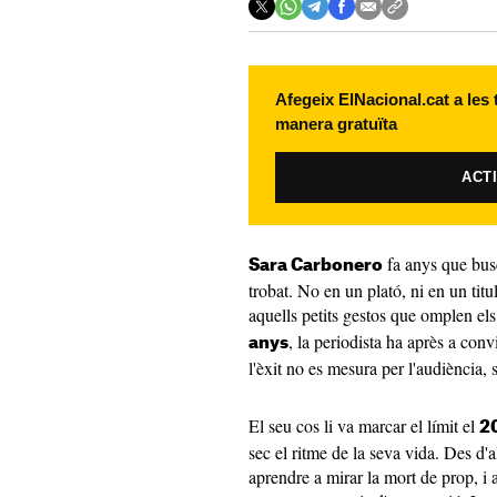
Afegeix ElNacional.cat a les
manera gratuïta
ACT
fa anys que bus
Sara Carbonero
trobat. No en un plató, ni en un titu
aquells petits gestos que omplen el
, la periodista ha après a con
anys
l'èxit no es mesura per l'audiència, 
El seu cos li va marcar el límit el
2
sec el ritme de la seva vida. Des d'a
aprendre a mirar la mort de prop, i