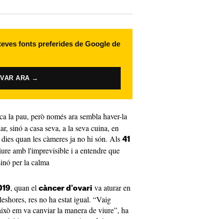
 teves fonts preferides de Google de
IVAR ARA →
ca la pau, però només ara sembla haver-la
lar, sinó a casa seva, a la seva cuina, en
s dies quan les càmeres ja no hi són. Als
41
viure amb l'imprevisible i a entendre que
sinó per la calma
, quan el
va aturar en
019
càncer d'ovari
leshores, res no ha estat igual. “Vaig
 això em va canviar la manera de viure”, ha