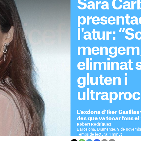
Sara Car
presenta
l'atur: “
mengem,
eliminat 
gluten i
ultraproc
L'exdona d'Iker Casilla
des que va tocar fons e
Robert Rodríguez
Barcelona. Diumenge, 9 de novembr
Temps de lectura: 1 minut