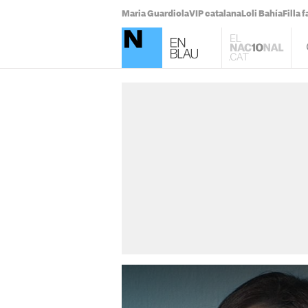
Maria Guardiola
VIP catalana
Loli Bahía
Filla 