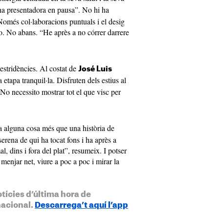
a presentadora en pausa”. No hi ha
. Només col·laboracions puntuals i el desig
ho. No abans. “He après a no córrer darrere
estridències. Al costat de
José Luis
 etapa tranquil·la. Disfruten dels estius al
“No necessito mostrar tot el que visc per
a alguna cosa més que una història de
erena de qui ha tocat fons i ha après a
l, dins i fora del plat”, resumeix. I potser
 menjar net, viure a poc a poc i mirar la
otícies d’última hora de
nacional.
Descarrega’t aquí l’app