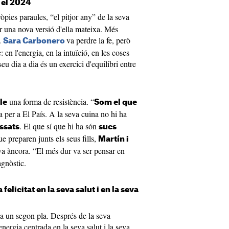
 el 2024
òpies paraules, “el pitjor any” de la seva
er una nova versió d'ella mateixa. Més
.
va perdre la fe, però
Sara Carbonero
 en l'energia, en la intuïció, en les coses
eu dia a dia és un exercici d'equilibri entre
una forma de resistència. “
le
Som el que
ta per a El País. A la seva cuina no hi ha
. El que sí que hi ha són
ssats
sucs
ue preparen junts els seus fills,
Martín i
eva àncora. “El més dur va ser pensar en
agnòstic.
elicitat en la seva salut i en la seva
 a un segon pla. Després de la seva
'energia centrada en la seva salut i la seva