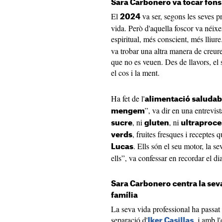
Sara Carbonero va tocar fons
El
va ser, segons les seves pr
2024
vida. Però d'aquella foscor va néix
espiritual, més conscient, més lliure
va trobar una altra manera de creure:
que no es veuen. Des de llavors, el s
el cos i la ment.
Ha fet de l'
alimentació saludab
”, va dir en una entrevis
mengem
, ni
, ni
sucre
gluten
ultraproce
, fruites fresques i receptes q
verds
. Ells són el seu motor, la s
Lucas
ells”, va confessar en recordar el di
Sara Carbonero centra la seva f
família
La seva vida professional ha passat
separació d'
, i amb l
Iker Casillas