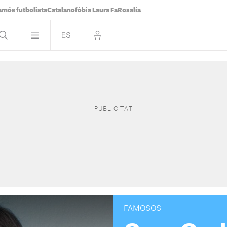
famós futbolista
Catalanofòbia Laura Fa
Rosalía
FAMOSOS