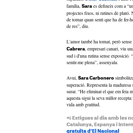
família,
es defineix com a “un
Sara
projectes fixos, ni rutines de plató
de tornar quan senti que ha de fer-
de res”, diu.
L'amor també ha tornat, però sense 
, empresari canari, viu una
Cabrera
sud i d'una rutina sense exposició. 
sentir-me plena”, assenyala.
Avui,
simbolitz
Sara Carbonero
superació. Representa la maduresa s
surar. “He eliminat el que em feia ma
aquesta sigui la seva millor recepta:
vida amb gratitud.
📲 Estigues al dia amb les n
Catalunya, Espanya i Inter
gratuïta d’El Nacional