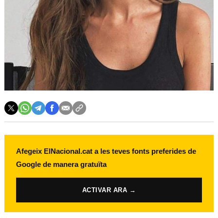
Afegeix ElNacional.cat a les teves fonts preferides de
Google de manera gratuïta
ACTIVAR ARA →