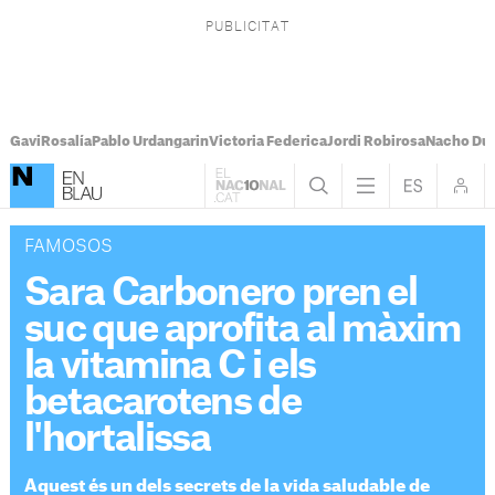
Gavi
Rosalía
Pablo Urdangarin
Victoria Federica
Jordi Robirosa
Nacho Du
FAMOSOS
Sara Carbonero pren el
suc que aprofita al màxim
la vitamina C i els
betacarotens de
l'hortalissa
Aquest és un dels secrets de la vida saludable de