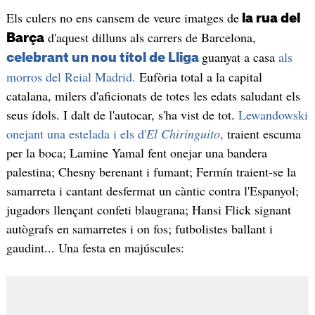
Els culers no ens cansem de veure imatges de
la rua del
d'aquest dilluns als carrers de Barcelona,
Barça
guanyat a casa
als
celebrant un nou títol de Lliga
morros del Reial Madrid.
Eufòria total a la capital
catalana, milers d'aficionats de totes les edats saludant els
seus ídols. I dalt de l'autocar, s'ha vist de tot.
Lewandowski
onejant una estelada i els d'
El Chiringuito
,
traient escuma
per la boca; Lamine Yamal fent onejar una bandera
palestina; Chesny berenant i fumant; Fermín traient-se la
samarreta i cantant desfermat un càntic contra l'Espanyol;
jugadors llençant confeti blaugrana; Hansi Flick signant
autògrafs en samarretes i on fos; futbolistes ballant i
gaudint... Una festa en majúscules: