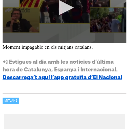
Moment impagable en els mitjans catalans.
📲 Estigues al dia amb les notícies d’última
hora de Catalunya, Espanya i Internacional.
Descarrega’t aquí l’app gratuïta d’El Nacional
MITJANS