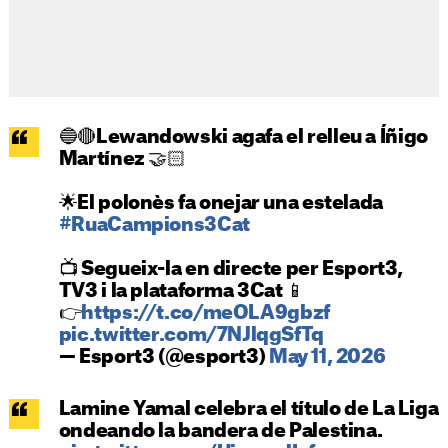
🔵🔴Lewandowski agafa el relleu a Íñigo
Martínez 🤝🏻
🌟El polonès fa onejar una estelada
#RuaCampions3Cat
📺 Segueix-la en directe per Esport3,
TV3 i la plataforma 3Cat 📱
👉
https://t.co/meOLA9gbzf
pic.twitter.com/7NJlqgSfTq
— Esport3 (@esport3)
May 11, 2026
Lamine Yamal celebra el título de La Liga
ondeando la bandera de Palestina.