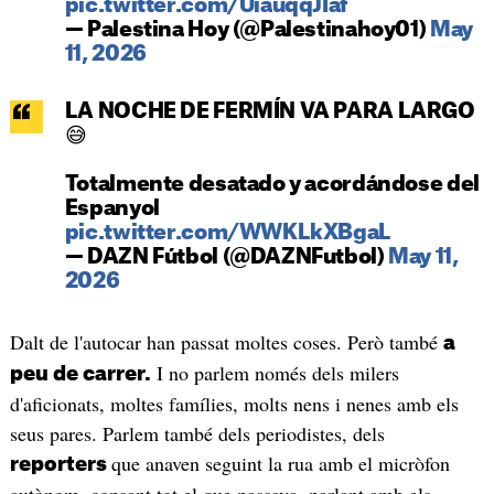
pic.twitter.com/UiauqqJIaf
— Palestina Hoy (@Palestinahoy01)
May
11, 2026
LA NOCHE DE FERMÍN VA PARA LARGO
😅
Totalmente desatado y acordándose del
Espanyol
pic.twitter.com/WWKLkXBgaL
— DAZN Fútbol (@DAZNFutbol)
May 11,
2026
Dalt de l'autocar han passat moltes coses. Però també
a
I no parlem només dels milers
peu de carrer.
d'aficionats, moltes famílies, molts nens i nenes amb els
seus pares. Parlem també dels periodistes, dels
que anaven seguint la rua amb el micròfon
reporters
autònom, copsant tot el que passava, parlant amb els