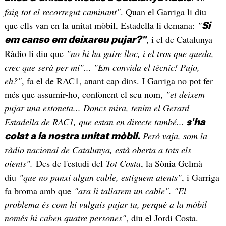
faig tot el recorregut caminant"
. Quan el Garriga li diu
que ells van en la unitat mòbil, Estadella li demana:
"
Si
, i el de Catalunya
em canso em deixareu pujar?"
Ràdio li diu que
"no hi ha gaire lloc, i el tros que queda,
crec que serà per mi"... "Em convida el tècnic! Pujo,
eh?"
, fa el de RAC1, anant cap dins. I Garriga no pot fer
més que assumir-ho, confonent el seu nom,
"et deixem
pujar una estoneta... Doncs mira, tenim el Gerard
Estadella de RAC1, que estan en directe també...
s'ha
Però vaja, som la
colat a la nostra unitat mòbil.
ràdio nacional de Catalunya, està oberta a tots els
oients".
Des de l'estudi del
Tot Costa
, la Sònia Gelmà
diu
"que no punxi algun cable, estiguem atents"
, i Garriga
fa broma amb que
"ara li tallarem un cable". "El
problema és com hi vulguis pujar tu, perquè a la mòbil
només hi caben quatre persones"
, diu el Jordi Costa.