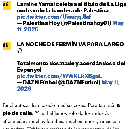
Lamine Yamal celebra el título de La Liga
ondeando la bandera de Palestina.
pic.twitter.com/UiauqqJIaf
— Palestina Hoy (@Palestinahoy01)
May
11, 2026
LA NOCHE DE FERMÍN VA PARA LARGO
😅
Totalmente desatado y acordándose del
Espanyol
pic.twitter.com/WWKLkXBgaL
— DAZN Fútbol (@DAZNFutbol)
May 11,
2026
En el autocar han pasado muchas cosas. Pero también
a
Y no hablamos solo de los miles de
pie de calle.
aficionados, muchas familias, muchos niños y niñas con
sus padres. Hablamos también de los periodistas, de los