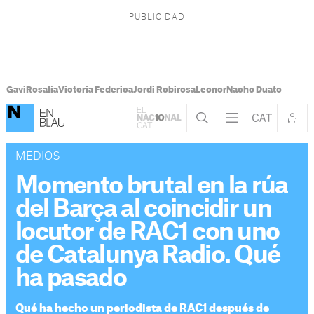
Gavi
Rosalía
Victoria Federica
Jordi Robirosa
Leonor
Nacho Duato
MEDIOS
Momento brutal en la rúa
del Barça al coincidir un
locutor de RAC1 con uno
de Catalunya Radio. Qué
ha pasado
Qué ha hecho un periodista de RAC1 después de