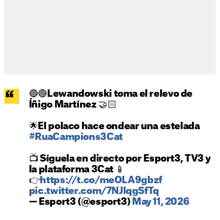
🔵🔴Lewandowski toma el relevo de
Íñigo Martínez 🤝🏻
🌟El polaco hace ondear una estelada
#RuaCampions3Cat
📺 Síguela en directo por Esport3, TV3 y
la plataforma 3Cat 📱
👉
https://t.co/meOLA9gbzf
pic.twitter.com/7NJlqgSfTq
— Esport3 (@esport3)
May 11, 2026