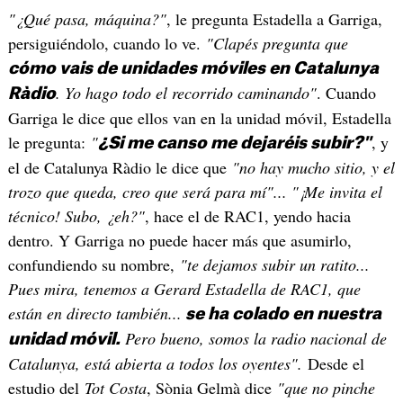
"¿Qué pasa, máquina?"
, le pregunta Estadella a Garriga,
persiguiéndolo, cuando lo ve.
"Clapés pregunta que
cómo vais de unidades móviles en Catalunya
. Yo hago todo el recorrido caminando"
. Cuando
Ràdio
Garriga le dice que ellos van en la unidad móvil, Estadella
le pregunta:
"
, y
¿Si me canso me dejaréis subir?"
el de Catalunya Ràdio le dice que
"no hay mucho sitio, y el
trozo que queda, creo que será para mí"... "¡Me invita el
técnico! Subo, ¿eh?"
, hace el de RAC1, yendo hacia
dentro. Y Garriga no puede hacer más que asumirlo,
confundiendo su nombre,
"te dejamos subir un ratito...
Pues mira, tenemos a Gerard Estadella de RAC1, que
están en directo también...
se ha colado en nuestra
Pero bueno, somos la radio nacional de
unidad móvil.
Catalunya, está abierta a todos los oyentes".
Desde el
estudio del
Tot Costa
, Sònia Gelmà dice
"que no pinche