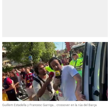
Guillem Estadella y Francesc Garriga... crossover en la rúa del Barça