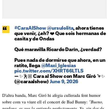
#CaraAlShow
@ursulolita
, ahora tienes
que venir, ¿eh? ❤️ Que sois hermanas de
casita y de Ondas
Qué maravilla Ricardo Darín, ¿verdad?
Pues nada de dormirse que ahora, en un
ratito, llega
@Maxi_Iglesias
pic.twitter.com/XHRT66LTLS
— ✨🕺🏼 Cara al Show con Marc Giró 🦩✨
(@caraalshow)
June 9, 2026
D'altra banda, Marc Giró hi afegia cullerada fent humor
sobre com va viure ell el concert de Bad Bunny:
"Bueno,
perdona, es que lo entiendo perfectamente. Yo, sin dar de