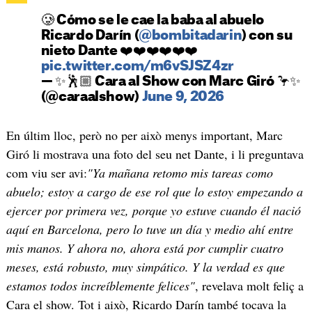
🥲 Cómo se le cae la baba al abuelo
Ricardo Darín (
@bombitadarin
) con su
nieto Dante ❤️❤️❤️❤️❤️❤️
pic.twitter.com/m6vSJSZ4zr
— ✨🕺🏼 Cara al Show con Marc Giró 🦩✨
(@caraalshow)
June 9, 2026
En últim lloc, però no per això menys important, Marc
Giró li mostrava una foto del seu net Dante, i li preguntava
com viu ser avi:
"Ya mañana retomo mis tareas como
abuelo; estoy a cargo de ese rol que lo estoy empezando a
ejercer por primera vez, porque yo estuve cuando él nació
aquí en Barcelona, pero lo tuve un día y medio ahí entre
mis manos. Y ahora no, ahora está por cumplir cuatro
meses, está robusto, muy simpático. Y la verdad es que
estamos todos increíblemente felices"
, revelava molt feliç a
Cara el show. Tot i això, Ricardo Darín també tocava la