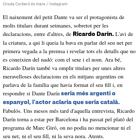
Úrsula Corberó és mare / Instagram
El naixement del petit Dante va ser el protagonista de
molts titulars durant setmanes, sobretot per les
declaracions, entre d'altres, de
L'avi de
Ricardo Darín.
la criatura, a qui li queia la bava en parlar del seu net per
primera vegada a la premsa i revelar tots els detalls que no
es coneixien del nadó: com el sexe i el nom. Ara bé,
Ricardo Darín també va omplir titulars per unes altres
meravelloses declaracions en els mitjans argentins on
parlava de la família que havia format el seu fill i, en
respondre si Dante Darín
seria més argentí o
espanyol, l'actor aclaria que seria català.
Fabulós. Uns mesos més tard d'aquella entrevista, Ricardo
Darín torna a estar per Barcelona i ha passat pel plató del
programa de Marc Giró, on no podia no mencionar ni el
seu net, ni el seu fill, ni la seva nora. Atents.