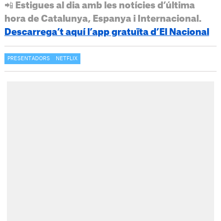
📲 Estigues al dia amb les notícies d’última
hora de Catalunya, Espanya i Internacional.
Descarrega’t aquí l’app gratuïta d’El Nacional
PRESENTADORS
NETFLIX