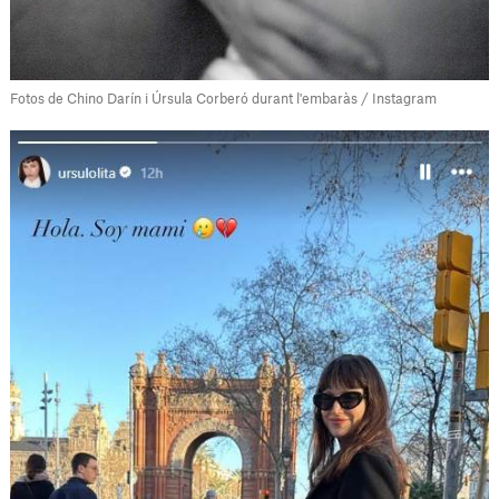
Fotos de Chino Darín i Úrsula Corberó durant l'embaràs / Instagram