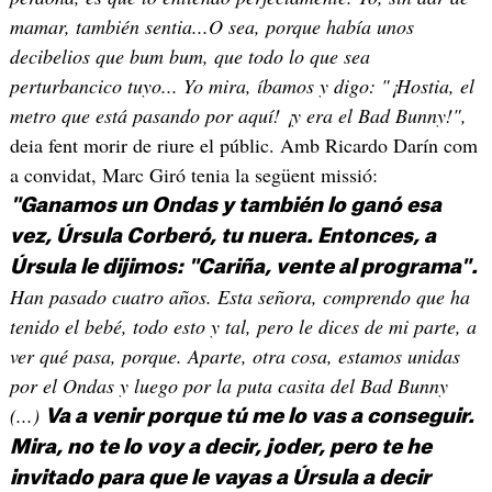
mamar, también sentia...O sea, porque había unos
decibelios que bum bum, que todo lo que sea
perturbancico tuyo... Yo mira, íbamos y digo: "¡Hostia, el
metro que está pasando por aquí! ¡y era el Bad Bunny!",
deia fent morir de riure el públic. Amb Ricardo Darín com
a convidat, Marc Giró tenia la següent missió:
"Ganamos un Ondas y también lo ganó esa
vez, Úrsula Corberó, tu nuera. Entonces, a
Úrsula le dijimos: "Cariña, vente al programa".
Han pasado cuatro años. Esta señora, comprendo que ha
tenido el bebé, todo esto y tal, pero le dices de mi parte, a
ver qué pasa, porque. Aparte, otra cosa, estamos unidas
por el Ondas y luego por la puta casita del Bad Bunny
(...)
Va a venir porque tú me lo vas a conseguir.
Mira, no te lo voy a decir, joder, pero te he
invitado para que le vayas a Úrsula a decir