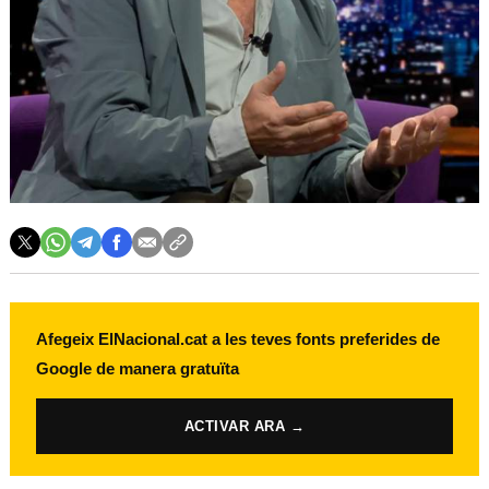
Afegeix ElNacional.cat a les teves fonts preferides de
Google de manera gratuïta
ACTIVAR ARA →