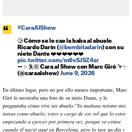
#CaraAlShow
🥲 Cómo se le cae la baba al abuelo
Ricardo Darín (
@bombitadarin
) con su
nieto Dante ❤️❤️❤️❤️❤️❤️
pic.twitter.com/m6vSJSZ4zr
— ✨🕺🏼 Cara al Show con Marc Giró 🦩✨
(@caraalshow)
June 9, 2026
En último lugar, pero no por ello menos importante, Marc
Giró le mostraba una foto de su nieto Dante, y le
preguntaba cómo vive ser abuelo:
"Ya mañana retomo mis
tareas como abuelo; estoy a cargo de ese rol que lo estoy
empezando a ejercer por primera vez, porque yo estuve
cuando él nació aquí en Barcelona, pero lo tuve un día y