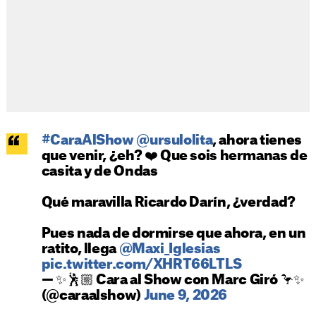
#CaraAlShow
@ursulolita
, ahora tienes
que venir, ¿eh? ❤️ Que sois hermanas de
casita y de Ondas
Qué maravilla Ricardo Darín, ¿verdad?
Pues nada de dormirse que ahora, en un
ratito, llega
@Maxi_Iglesias
pic.twitter.com/XHRT66LTLS
— ✨🕺🏼 Cara al Show con Marc Giró 🦩✨
(@caraalshow)
June 9, 2026