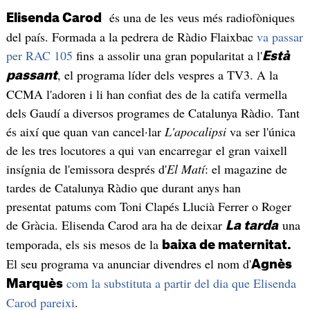
és una de les veus més radiofòniques
Elisenda Carod
del país. Formada a la pedrera de Ràdio Flaixbac
va passar
per RAC 105
fins a assolir una gran popularitat a l'
Està
, el programa líder dels vespres a TV3. A la
passant
CCMA l'adoren i li han confiat des de la catifa vermella
dels Gaudí a diversos programes de Catalunya Ràdio. Tant
és així que quan van cancel·lar
L'apocalipsi
va ser l'única
de les tres locutores a qui van encarregar el gran vaixell
insígnia de l'emissora després d'
El Matí
: el magazine de
tardes de Catalunya Ràdio que durant anys han
presentat patums com Toni Clapés Llucià Ferrer o Roger
de Gràcia. Elisenda Carod ara ha de deixar
una
La tarda
temporada, els sis mesos de la
baixa de maternitat.
El seu programa va anunciar divendres el nom d'
Agnès
com la substituta a partir del dia que Elisenda
Marquès
Carod pareixi
.