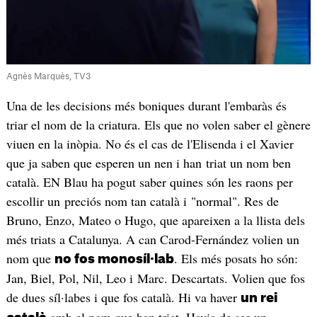
Agnès Marquès, TV3
Una de les decisions més boniques durant l'embaràs és
triar el nom de la criatura. Els que no volen saber el gènere
viuen en la inòpia. No és el cas de l'Elisenda i el Xavier
que ja saben que esperen un nen i han triat un nom ben
català. EN Blau ha pogut saber quines són les raons per
escollir un preciós nom tan català i "normal". Res de
Bruno, Enzo, Mateo o Hugo, que apareixen a la llista dels
més triats a Catalunya. A can Carod-Fernández volien un
nom que
. Els més posats ho són:
no fos monosíl·lab
Jan, Biel, Pol, Nil, Leo i Marc. Descartats. Volien que fos
de dues síl·labes i que fos català. Hi va haver
un rei