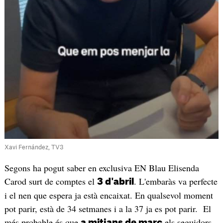
Xavi Fernández, TV3
Segons ha pogut saber en exclusiva EN Blau Elisenda
Carod surt de comptes el
. L'embaràs va perfecte
3 d'abril
i el nen que espera ja està encaixat. En qualsevol moment
pot parir, està de 34 setmanes i a la 37 ja es pot parir. El
més probable és que
els seguidors
a mitjans de març