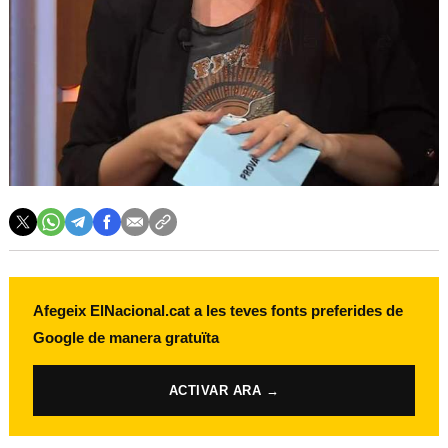
Afegeix ElNacional.cat a les teves fonts preferides de
Google de manera gratuïta
ACTIVAR ARA →