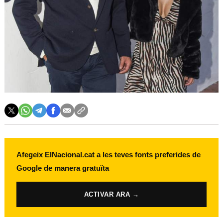
Afegeix ElNacional.cat a les teves fonts preferides de
Google de manera gratuïta
ACTIVAR ARA →