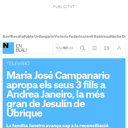
Gavi
Rosalía
Pablo Urdangarin
Victoria Federica
Jordi Robirosa
Nacho Du
TELEVISIÓ
María José Campanario
apropa els seus 3 fills a
Andrea Janeiro, la més
gran de Jesulín de
Ubrique
La família Janeiro avança cap a la reconciliació