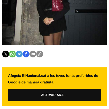
Afegeix ElNacional.cat a les teves fonts preferides de
Google de manera gratuïta
ACTIVAR ARA →