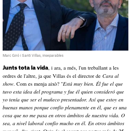
Marc Giró i Santi Villas, inseparables
, i ara, a més, l'un treballant a les
Junts tota la vida
ordres de l'altre, ja que Villas és el director de
Cara al
show
. Com es menja això? "
Está muy bien. Él fue el que
tuvo esta idea del programa y fue él quien consideró que
yo tenía que ser el muñeco presentador. Así que estoy en
buenas manos porque confío plenamente en él, que es una
cosa que no me pasa en otros ámbitos de nuestra vida. O
sea, a nivel laboral confío mucho en él. En otros ámbitos
menos
", diu, rient. Quin és el secret per portar més de 25