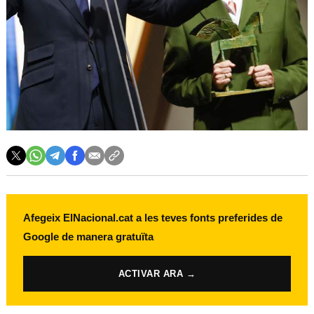
Afegeix ElNacional.cat a les teves fonts preferides de
Google de manera gratuïta
ACTIVAR ARA →