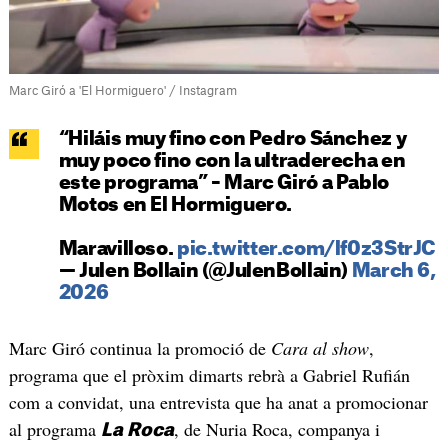
Marc Giró a 'El Hormiguero' / Instagram
“Hiláis muy fino con Pedro Sánchez y
muy poco fino con la ultraderecha en
este programa” – Marc Giró a Pablo
Motos en El Hormiguero.
Maravilloso.
pic.twitter.com/lf0z3StrJC
— Julen Bollain (@JulenBollain)
March 6,
2026
Marc Giró continua la promoció de
Cara al show
,
programa que el pròxim dimarts rebrà a Gabriel Rufián
com a convidat, una entrevista que ha anat a promocionar
al programa
, de Nuria Roca, companya i
La Roca