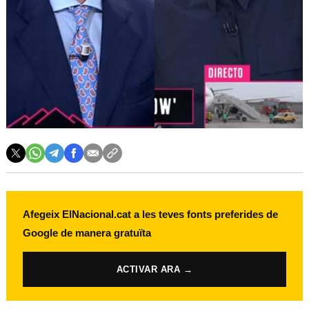
Afegeix ElNacional.cat a les teves fonts preferides de
Google de manera gratuïta
ACTIVAR ARA →