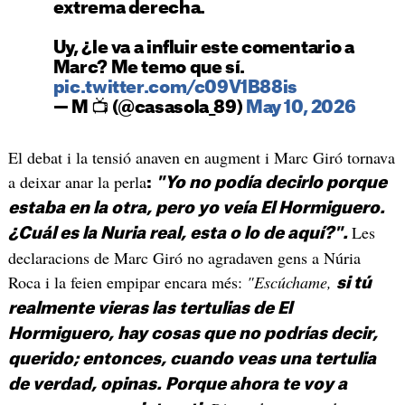
extrema derecha.
Uy, ¿le va a influir este comentario a
Marc? Me temo que sí.
pic.twitter.com/c09V1B88is
— M 📺 (@casasola_89)
May 10, 2026
El debat i la tensió anaven en augment i Marc Giró tornava
a deixar anar la perla
:
"Yo no podía decirlo porque
estaba en la otra, pero yo veía El Hormiguero.
Les
¿Cuál es la Nuria real, esta o lo de aquí?".
declaracions de Marc Giró no agradaven gens a Núria
Roca i la feien empipar encara més:
"Escúchame,
si tú
realmente vieras las tertulias de El
Hormiguero, hay cosas que no podrías decir,
querido; entonces, cuando veas una tertulia
de verdad, opinas. Porque ahora te voy a