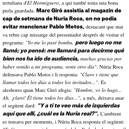
tertuliana d'
El Hormiguero
, a qui també tenia una bona
perla guardada.
Marc Giró assistia al magazín de
cap de setmana de Nuria Roca, on no podia
destacant que mai
evitar mencionar Pablo Motos,
va rebre cap missatge del presentador després de visitar el
programa:
"Yo me lo pasé bomba,
pero luego no me
llamó; yo pensé: me llamará para decirme qué
muchas gracias por
bien nos ha ido de audiencia,
haber venido a mi programa, vente otro día".
Núria Roca
defensava Pablo Motos i li responia:
"Claro y tiene que
llamar todos los días a todos los invitados...".
És
aleshores quan Marc Giró afegia:
"Hombre, yo lo hago...
Ah, ¡claro! Él tiene todos los días..."
, a més, deixava anar
el següent dard:
"Y a ti te veo más de izquierdas
L'ambient
aquí que allí, ¿cuál es la Nuria real?"
.
es tensava per moments, i Núria Roca responia el següent: