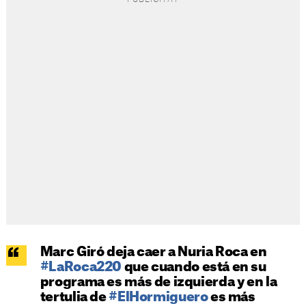
Marc Giró deja caer a Nuria Roca en
#LaRoca220
que cuando está en su
programa es más de izquierda y en la
tertulia de
#ElHormiguero
es más