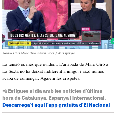
Tensió entre Marc Giró i Núria Roca / Atresplayer
La tensió és més que evident. L'arribada de Marc Giró a
La Sexta no ha deixat indiferent a ningú, i això només
acaba de començar. Agafem les crispetes.
📲 Estigues al dia amb les notícies d’última
hora de Catalunya, Espanya i Internacional.
Descarrega’t aquí l’app gratuïta d’El Nacional