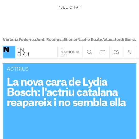
Victoria Federica
Jordi Robirosa
Elionor
Nacho Duato
Aitana
Jordi Gonzál
ACTRIUS
La nova cara de Lydia
Bosch: l'actriu catalana
reapareix i no sembla ella