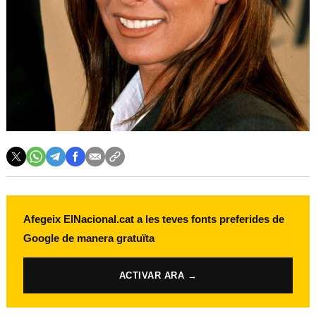
Afegeix ElNacional.cat a les teves fonts preferides de
Google de manera gratuïta
ACTIVAR ARA →