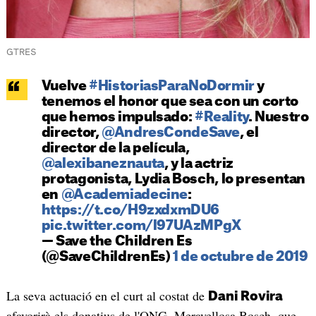
GTRES
Vuelve
#HistoriasParaNoDormir
y
tenemos el honor que sea con un corto
que hemos impulsado:
#Reality
. Nuestro
director,
@AndresCondeSave
, el
director de la película,
@alexibaneznauta
, y la actriz
protagonista, Lydia Bosch, lo presentan
en
@Academiadecine
:
https://t.co/H9zxdxmDU6
pic.twitter.com/l97UAzMPgX
— Save the Children Es
(@SaveChildrenEs)
1 de octubre de 2019
La seva actuació en el curt al costat de
Dani Rovira
afavorirà els donatius de l'ONG. Meravellosa Bosch, que