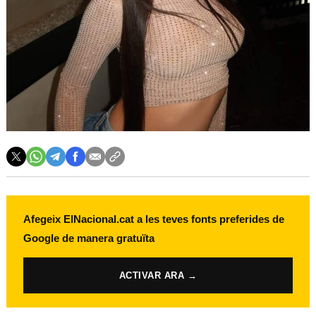
Afegeix ElNacional.cat a les teves fonts preferides de
Google de manera gratuïta
ACTIVAR ARA →