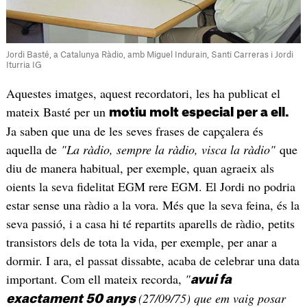
Jordi Basté, a Catalunya Ràdio, amb Miguel Indurain, Santi Carreras i Jordi
Iturria IG
Aquestes imatges, aquest recordatori, les ha publicat el
mateix Basté per un
motiu molt especial per a ell.
Ja saben que una de les seves frases de capçalera és
aquella de
"La ràdio, sempre la ràdio, visca la ràdio"
que
diu de manera habitual, per exemple, quan agraeix als
oients la seva fidelitat EGM rere EGM. El Jordi no podria
estar sense una ràdio a la vora. Més que la seva feina, és la
seva passió, i a casa hi té repartits aparells de ràdio, petits
transistors dels de tota la vida, per exemple, per anar a
dormir. I ara, el passat dissabte, acaba de celebrar una data
important. Com ell mateix recorda,
"
avui fa
(27/09/75) que em vaig posar
exactament 50 anys