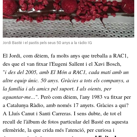
Jordi Basté i el pastís pels seus 50 anys a la ràdio IG
El Jordi, com dèiem, fa molts anys que treballa a RAC1,
des que el van fitxar l'Eugeni Sallent i el Xavi Bosch,
"
i des del 2005, amb El Món a RAC1, cada matí amb un
altre equip únic. 50 anys. Gràcies a tots els companys, a
la família i als amics pel suport. I als oients, per
aguantar-me...
". Però com dèiem, l'any 1983 va fitxar per
a Catalunya Ràdio, amb només 17 anyets. Gràcies a qui?
A Lluís Canut i Santi Carreras. I sens dubte, de tot el
recull de l'àlbum de fotos particular del Basté en aquesta
efemèride, la que crida més l'atenció, per curiosa i