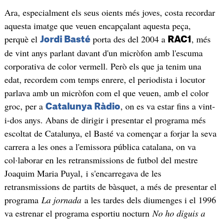
Ara, especialment els seus oients més joves, costa recordar
aquesta imatge que veuen encapçalant aquesta peça,
perquè el
porta des del 2004 a
, més
Jordi Basté
RAC1
de vint anys parlant davant d'un micròfon amb l'escuma
corporativa de color vermell. Però els que ja tenim una
edat, recordem com temps enrere, el periodista i locutor
parlava amb un micròfon com el que veuen, amb el color
groc, per a
, on es va estar fins a vint-
Catalunya Ràdio
i-dos anys. Abans de dirigir i presentar el programa més
escoltat de Catalunya, el Basté va començar a forjar la seva
carrera a les ones a l'emissora pública catalana, on va
col·laborar en les retransmissions de futbol del mestre
Joaquim Maria Puyal, i s'encarregava de les
retransmissions de partits de bàsquet, a més de presentar el
programa
La jornada
a les tardes dels diumenges i el 1996
va estrenar el programa esportiu nocturn
No ho diguis a