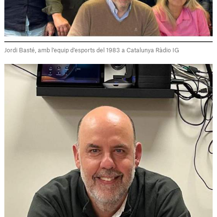
Jordi Basté, amb l’equip d’esports del 1983 a Catalunya Ràdio IG