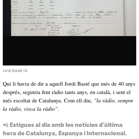
Jordi Basté IG
Qui li havia de dir a aquell Jordi Basté que més de 40 anys
després, seguiria fent ràdio tants anys, en català, i sent el
més escoltat de Catalunya. Com ell diu,
"la ràdio, sempre
la ràdio, visca la ràdio"
.
📲 Estigues al dia amb les notícies d’última
hora de Catalunya, Espanya i Internacional.