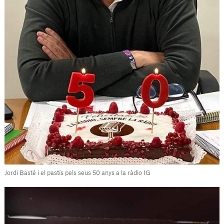
Jordi Basté i el pastís pels seus 50 anys a la ràdio IG