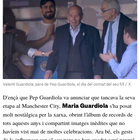
Valentí Guardiola, pare de Pep Guardiola, el dia del comiat del seu fill / X
D'ençà que Pep Guardiola va anunciar que tancava la seva
etapa al Manchester City,
s'ha posat
Maria Guardiola
molt nostàlgica per la xarxa, obrint l'àlbum de records de
tots aquests anys i compartint imatges inèdites que no
havíem vist mai de moltes celebracions. Ara bé, els gests
de la influencer cap al seu pare no han quedat aquí perquè,