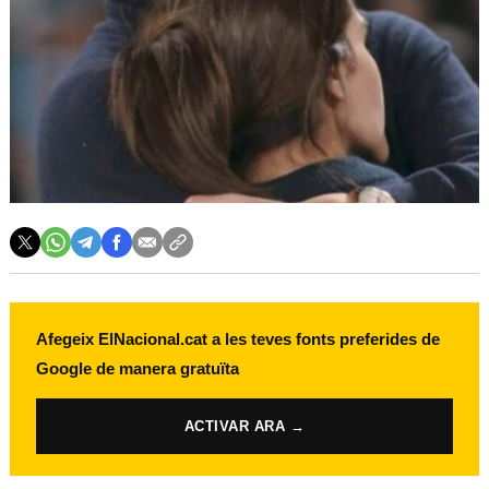
Afegeix ElNacional.cat a les teves fonts preferides de
Google de manera gratuïta
ACTIVAR ARA →