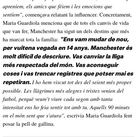
apreníem, els amics que fèiem i les emocions que
sentíem"
, començava relatant la influencer. Concretament,
Maria Guardiola menciona que de tots els canvis de vida
que van fer, Manchester ha sigut un dels destins que més
ha marcat tota la família:
"Ens vam mudar de nou,
per vuitena vegada en 14 anys. Manchester és
molt difícil de descriure. Vas canviar la lliga
més respectada del món. Vas aconseguir
coses i vas trencar registres que potser mai es
I ho hem viscut tot des del seient més proper
repetiran.
possible. Les llàgrimes més alegres i tristes venien del
futbol, perquè veure't viure cada segon amb tanta
intensitat ens ho feia sentir tot amb tu. Aquells 90 minuts
on el món sent que s'atura",
escrivia Maria Guardiola fent
posar la pell de gallina.