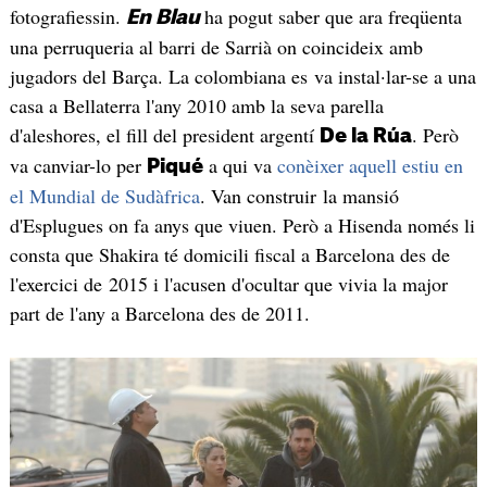
fotografiessin.
ha pogut saber que ara freqüenta
En Blau
una perruqueria al barri de Sarrià on coincideix amb
jugadors del Barça. La colombiana es va instal·lar-se a una
casa a Bellaterra l'any 2010 amb la seva parella
d'aleshores, el fill del president argentí
. Però
De la Rúa
va canviar-lo per
a qui va
conèixer aquell estiu en
Piqué
el Mundial de Sudàfrica
. Van construir la mansió
d'Esplugues on fa anys que viuen. Però a Hisenda només li
consta que Shakira té domicili fiscal a Barcelona des de
l'exercici de 2015 i l'acusen d'ocultar que vivia la major
part de l'any a Barcelona des de 2011.