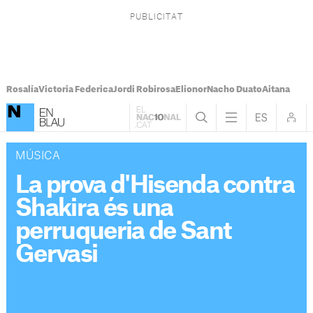
Rosalía
Victoria Federica
Jordi Robirosa
Elionor
Nacho Duato
Aitana
MÚSICA
La prova d'Hisenda contra
Shakira és una
perruqueria de Sant
Gervasi