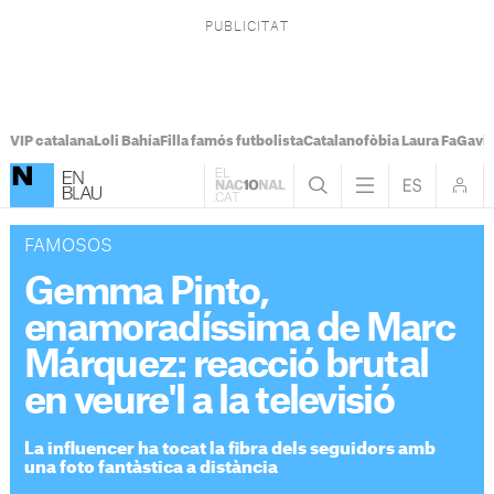
VIP catalana
Loli Bahía
Filla famós futbolista
Catalanofòbia Laura Fa
Gavi
FAMOSOS
Gemma Pinto,
enamoradíssima de Marc
Márquez: reacció brutal
en veure'l a la televisió
La influencer ha tocat la fibra dels seguidors amb
una foto fantàstica a distància