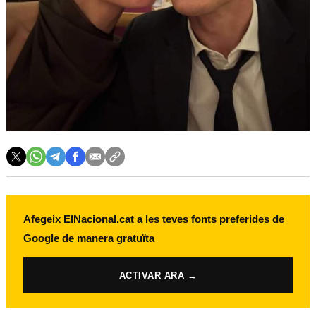
Afegeix ElNacional.cat a les teves fonts preferides de
Google de manera gratuïta
ACTIVAR ARA →