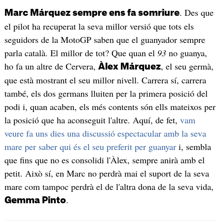
. Des que
Marc Márquez sempre ens fa somriure
el pilot ha recuperat la seva millor versió que tots els
seguidors de la MotoGP saben que el guanyador sempre
parla català. El millor de tot? Que quan el
93
no guanya,
ho fa un altre de Cervera,
, el seu germà,
Àlex Márquez
que està mostrant el seu millor nivell. Carrera sí, carrera
també, els dos germans lluiten per la primera posició del
podi i, quan acaben, els més contents són ells mateixos per
la posició que ha aconseguit l'altre. Aquí, de fet,
vam
veure fa uns dies una discussió espectacular amb la seva
mare per saber qui és el seu preferit per guanyar
i, sembla
que fins que no es consolidi l'Àlex, sempre anirà amb el
petit. Això sí, en Marc no perdrà mai el suport de la seva
mare com tampoc perdrà el de l'altra dona de la seva vida,
.
Gemma Pinto