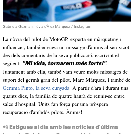
Gabriela Guzman, nòvia d'Àlex Márquez / Instagram
La nòvia del pilot de MotoGP, experta en màrqueting i
influencer, també enviava un missatge d'ànims al seu xicot
des dels comentaris de la seva publicació, escrivint el
següent:
.
"Mi vida, tornarem més forts!"
Juntament amb ella, també vam veure molts missatges de
suport del germà gran del pilot, Marc Márquez, i també de
Gemma Pinto, la seva cunyada.
A partir d'ara i durant uns
quants dies, la família de quatre haurà de reunir-se entre
sales d'hospital. Units fan força per una pròspera
recuperació d'ambdós pilots. Ànims!
📲 Estigues al dia amb les notícies d’última