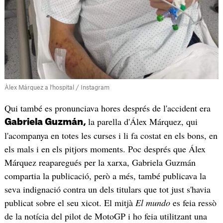
Àlex Márquez a l'hospital / Instagram
Qui també es pronunciava hores després de l'accident era
la parella d'Álex Márquez, qui
Gabriela Guzmán,
l'acompanya en totes les curses i li fa costat en els bons, en
els mals i en els pitjors moments. Poc després que Álex
Márquez reaparegués per la xarxa, Gabriela Guzmán
compartia la publicació, però a més, també publicava la
seva indignació contra un dels titulars que tot just s'havia
publicat sobre el seu xicot. El mitjà
El mundo
es feia ressò
de la notícia del pilot de MotoGP i ho feia utilitzant una