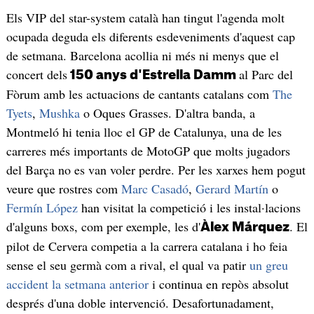
Els VIP del star-system català han tingut l'agenda molt
ocupada deguda els diferents esdeveniments d'aquest cap
de setmana. Barcelona acollia ni més ni menys que el
concert dels
al Parc del
150 anys d'Estrella Damm
Fòrum amb les actuacions de cantants catalans com
The
Tyets
,
Mushka
o Oques Grasses. D'altra banda, a
Montmeló hi tenia lloc el GP de Catalunya, una de les
carreres més importants de MotoGP que molts jugadors
del Barça no es van voler perdre. Per les xarxes hem pogut
veure que rostres com
Marc Casadó
,
Gerard Martín
o
Fermín López
han visitat la competició i les instal·lacions
d'alguns boxs, com per exemple, les d'
. El
Àlex Márquez
pilot de Cervera competia a la carrera catalana i ho feia
sense el seu germà com a rival, el qual va patir
un greu
accident la setmana anterior
i continua en repòs absolut
després d'una doble intervenció. Desafortunadament,