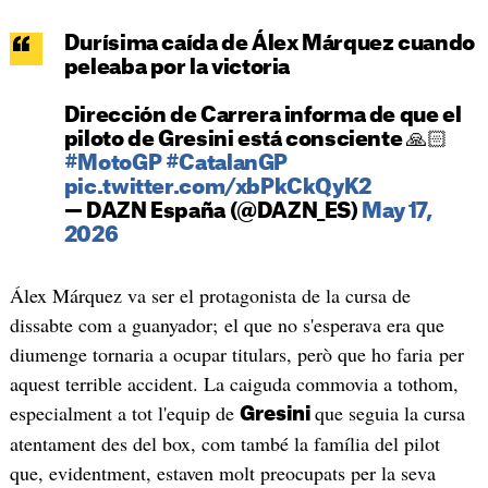
Durísima caída de Álex Márquez cuando
peleaba por la victoria
Dirección de Carrera informa de que el
piloto de Gresini está consciente 🙏🏻
#MotoGP
#CatalanGP
pic.twitter.com/xbPkCkQyK2
— DAZN España (@DAZN_ES)
May 17,
2026
Álex Márquez va ser el protagonista de la cursa de
dissabte com a guanyador; el que no s'esperava era que
diumenge tornaria a ocupar titulars, però que ho faria per
aquest terrible accident. La caiguda commovia a tothom,
especialment a tot l'equip de
que seguia la cursa
Gresini
atentament des del box, com també la família del pilot
que, evidentment, estaven molt preocupats per la seva