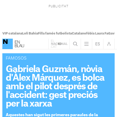
VIP catalana
Loli Bahía
Filla famós futbolista
Catalanofòbia Laura Fa
Gavi
FAMOSOS
Gabriela Guzmán, nòvia
d'Àlex Márquez, es bolca
amb el pilot després de
l'accident: gest preciós
per la xarxa
Aquestes han sigut les primeres paraules de la