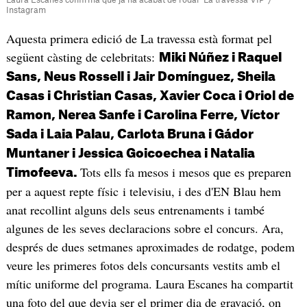
Instagram
Aquesta primera edició de La travessa està format pel
següent càsting de celebritats:
Miki Núñez i Raquel
Sans, Neus Rossell i Jair Domínguez, Sheila
Casas i Christian Casas, Xavier Coca i Oriol de
Ramon, Nerea Sanfe i Carolina Ferre, Víctor
Sada i Laia Palau, Carlota Bruna i Gádor
Muntaner i Jessica Goicoechea i Natalia
Tots ells fa mesos i mesos que es preparen
Timofeeva.
per a aquest repte físic i televisiu, i des d'EN Blau hem
anat recollint alguns dels seus entrenaments i també
algunes de les seves declaracions sobre el concurs. Ara,
després de dues setmanes aproximades de rodatge, podem
veure les primeres fotos dels concursants vestits amb el
mític uniforme del programa. Laura Escanes ha compartit
una foto del que devia ser el primer dia de gravació, on