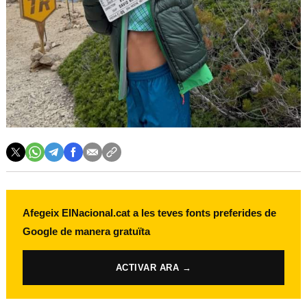
Afegeix ElNacional.cat a les teves fonts preferides de
Google de manera gratuïta
ACTIVAR ARA →