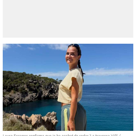
Laura Escanes confirma que ja ha acabat de rodar 'La travessa VIP' /