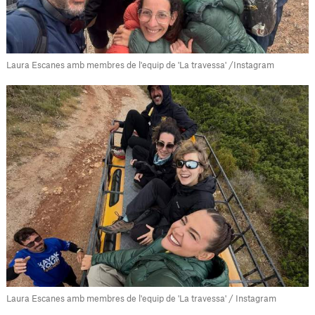
Laura Escanes amb membres de l'equip de 'La travessa' /Instagram
Laura Escanes amb membres de l'equip de 'La travessa' / Instagram