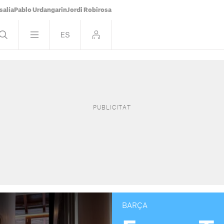
salía
Pablo Urdangarin
Jordi Robirosa
BARÇA