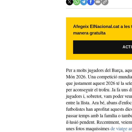
Afegeix ElNacional.cat a les
manera gratuïta
ACT
Per a molts jugadors del Barça, aque
Món 2026. Una competició mundial 
que justament aquest 2026 té la sel
per aconseguir el trofeu. Ja fa uns
jugadors i, sobretot, vam poder veu
entre la llista. Ara bé, abans d'enf
futbolistes han aprofitat aquests di
passar temps amb la família o tamb
il·lusió pendent. Recentment, veiem
unes fotos maquíssimes
de viatge a