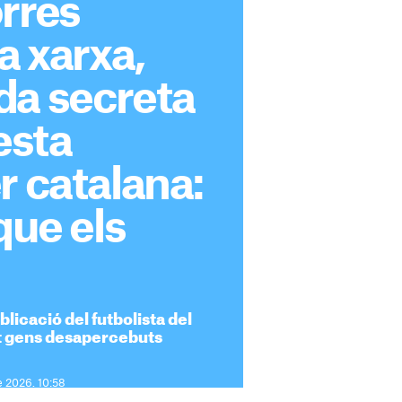
rres
a xarxa,
da secreta
esta
r catalana:
que els
ublicació del futbolista del
t gens desapercebuts
e 2026. 10:58