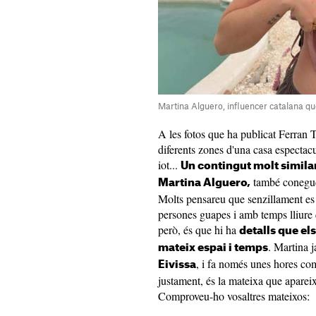
Martina Alguero, influencer catalana q
A les fotos que ha publicat Ferran 
diferents zones d'una casa espectacu
iot...
Un contingut molt simila
també conegud
Martina Alguero,
Molts pensareu que senzillament es 
persones guapes i amb temps lliure q
però, és que hi ha
detalls que el
. Martina 
mateix espai i temps
, i fa només unes hores com
Eivissa
justament, és la mateixa que apareix
Comproveu-ho vosaltres mateixos: