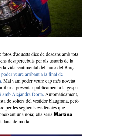
e fotos d'aquests dies de descans amb tota
ens desapercebuts per als usuaris de la
e la vida sentimental del tauró del Barça
oder veure arribant a la final de
a.
Mai vam poder veure cap més novetat
arribar a presentar públicament a la gespa
i amb Alejandra Dorta.
Automàticament,
sta de solters del vestidor blaugrana, però
 foc per les següents evidències que
coneixent una noia; ella seria
Martina
catalana de moda.