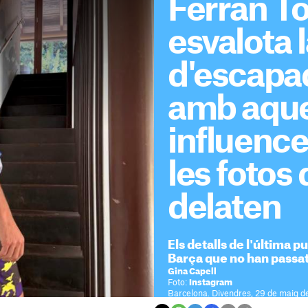
Ferran To
esvalota l
d'escapa
amb aqu
influence
les fotos 
delaten
Els detalls de l'última p
Barça que no han passa
Gina Capell
Foto:
Instagram
Barcelona. Divendres, 29 de maig d
Temps de lectura: 2 minuts