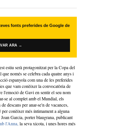
 teves fonts preferides de Google de
IVAR ARA →
st estiu serà protagonitzat per la Copa del
que només se celebra cada quatre anys i
ecció espanyola com una de les preferides
 dies que vam conèixer la convocatòria de
re l'emoció de Gavi en sentir el seu nom
ocar-se al complet amb el Mundial, els
es de descans per anar-se'n de vacances,
é per conèixer més íntimament a alguna
 Joan Garcia, porter blaugrana, publicant
mb l'Anna,
la seva xicota, i unes hores més