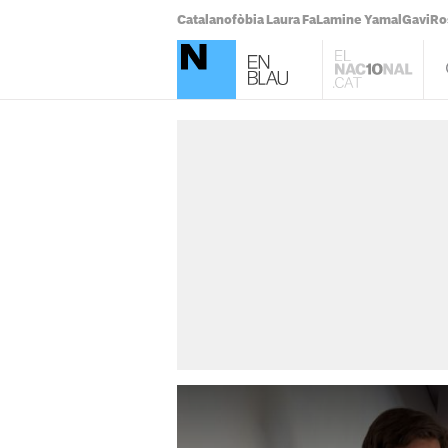
Catalanofòbia Laura Fa
Lamine Yamal
Gavi
Ro