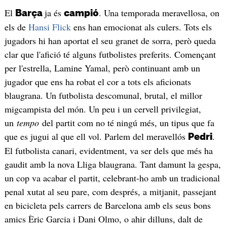
El
ja és
. Una temporada meravellosa, on
Barça
campió
els de
Hansi Flick
ens han emocionat als culers. Tots els
jugadors hi han aportat el seu granet de sorra, però queda
clar que l'afició té alguns futbolistes preferits. Començant
per l'estrella, Lamine Yamal, però continuant amb un
jugador que ens ha robat el cor a tots els aficionats
blaugrana. Un futbolista descomunal, brutal, el millor
migcampista del món. Un peu i un cervell privilegiat,
un
tempo
del partit com no té ningú més, un tipus que fa
que es jugui al que ell vol. Parlem del meravellós
.
Pedri
El futbolista canari, evidentment, va ser dels que més ha
gaudit amb la nova Lliga blaugrana. Tant damunt la gespa,
un cop va acabar el partit, celebrant-ho amb un tradicional
penal xutat al seu pare, com després, a mitjanit, passejant
en bicicleta pels carrers de Barcelona amb els seus bons
amics Èric Garcia i Dani Olmo, o ahir dilluns, dalt de