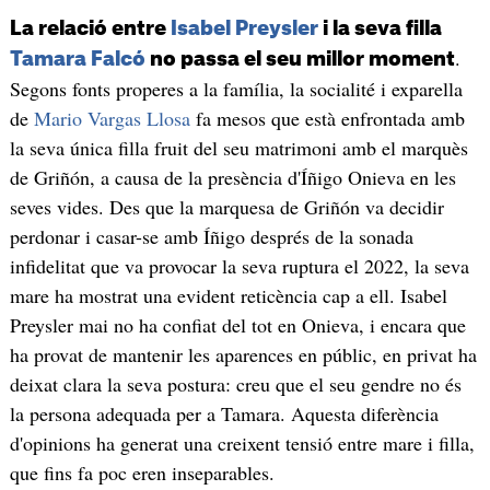
La relació entre
Isabel Preysler
i la seva filla
.
Tamara Falcó
no passa el seu millor moment
Segons fonts properes a la família, la socialité i exparella
de
Mario Vargas Llosa
fa mesos que està enfrontada amb
la seva única filla fruit del seu matrimoni amb el marquès
de Griñón, a causa de la presència d'Íñigo Onieva en les
seves vides. Des que la marquesa de Griñón va decidir
perdonar i casar-se amb Íñigo després de la sonada
infidelitat que va provocar la seva ruptura el 2022, la seva
mare ha mostrat una evident reticència cap a ell. Isabel
Preysler mai no ha confiat del tot en Onieva, i encara que
ha provat de mantenir les aparences en públic, en privat ha
deixat clara la seva postura: creu que el seu gendre no és
la persona adequada per a Tamara. Aquesta diferència
d'opinions ha generat una creixent tensió entre mare i filla,
que fins fa poc eren inseparables.