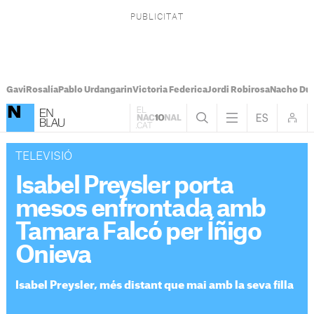
Gavi
Rosalía
Pablo Urdangarin
Victoria Federica
Jordi Robirosa
Nacho Du
TELEVISIÓ
Isabel Preysler porta
mesos enfrontada amb
Tamara Falcó per Íñigo
Onieva
Isabel Preysler, més distant que mai amb la seva filla