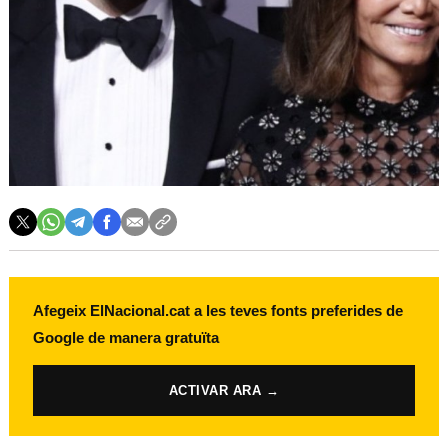
Afegeix ElNacional.cat a les teves fonts preferides de
Google de manera gratuïta
ACTIVAR ARA →