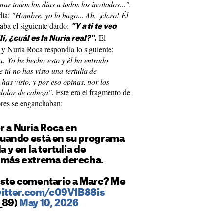
ar todos los días a todos los invitados...".
día:
"Hombre, yo lo hago... Ah, ¡claro! Él
taba el siguiente dardo:
"Y a ti te veo
El
í, ¿cuál es la Nuria real?"
.
y Nuria Roca respondía lo siguiente:
. Yo he hecho esto y él ha entrado
e tú no has visto una tertulia de
as visto, y por eso opinas, por los
n dolor de cabeza".
Este era el fragmento del
ores se enganchaban:
r a Nuria Roca en
uando está en su programa
 y en la tertulia de
 más extrema derecha.
r este comentario a Marc? Me
witter.com/c09V1B88is
_89)
May 10, 2026