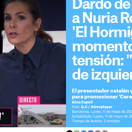
Dardo de
a Nuria R
'El Hormi
momento
tensión: 
de izquier
El presentador catalán v
para promocionar 'Cara
Gina Capell
Foto:
G.C / Atresplayer
Barcelona. Lunes, 11 de mayo de 202
Actualizado: Lunes, 11 de mayo de 2
Tiempo de lectura: 2 minutos