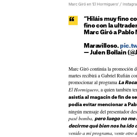
Marc Giró en 'El Hormiguero' / Instagr
“Hiláis muy fino 
fino con la ultrad
Marc Giró a Pablo
Maravilloso.
pic.t
— Julen Bollain (@
Marc Giró continúa la promoción 
martes recibirá a Gabriel Rufián co
promocionar al programa
La Roca
El Hormiguero
, a quien también t
asistía al magacín de fin de
podía evitar mencionar a Pab
ningún mensaje del presentador des
pasé bomba,
pero luego no me 
decirme qué bien nos ha ido 
venido a mi programa, vente otro d