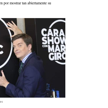
en por mostrar tan abiertamente su
res