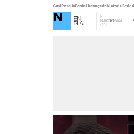
Gavi
Rosalía
Pablo Urdangarin
Victoria Feder