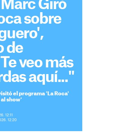
 Marc Giró
oca sobre
guero',
 de
"Te veo más
das aquí..."
isitó el programa 'La Roca'
 al show'
6. 12:11
026. 12:20