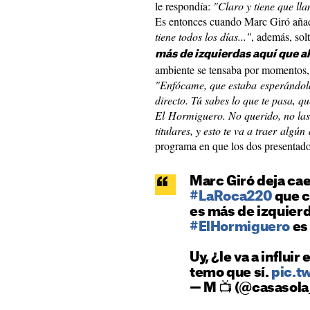
le respondía:
"Claro y tiene que llam
Es entonces cuando Marc Giró aña
tiene todos los días..."
, además, sol
más de izquierdas aquí que all
ambiente se tensaba por momentos, 
"Enfócame, que estaba esperándola
directo. Tú sabes lo que te pasa, qu
El Hormiguero. No querido, no las h
titulares, y esto te va a traer algú
programa en que los dos presentad
Marc Giró deja cae
#LaRoca220
que c
es más de izquierda
#ElHormiguero
es
Uy, ¿le va a influi
temo que sí.
pic.t
— M 📺 (@casasola