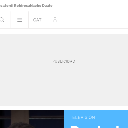
ica
Jordi Robirosa
Nacho Duato
TELEVISIÓN