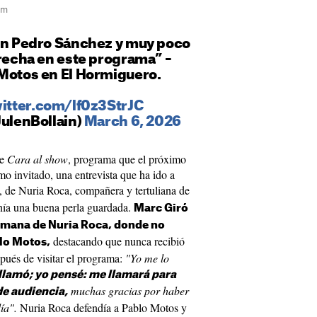
am
con Pedro Sánchez y muy poco
erecha en este programa” –
 Motos en El Hormiguero.
witter.com/lf0z3StrJC
JulenBollain)
March 6, 2026
de
Cara al show
, programa que el próximo
mo invitado, una entrevista que ha ido a
, de Nuria Roca, compañera y tertuliana de
enía una buena perla guardada.
Marc Giró
 semana de Nuria Roca, donde no
destacando que nunca recibió
lo Motos,
pués de visitar el programa:
"Yo me lo
llamó; yo pensé: me llamará para
muchas gracias por haber
de audiencia,
ía".
Nuria Roca defendía a Pablo Motos y