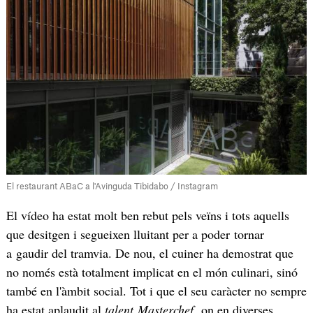
El restaurant ABaC a l'Avinguda Tibidabo / Instagram
El vídeo ha estat molt ben rebut pels veïns i tots aquells
que desitgen i segueixen lluitant per a poder tornar
a gaudir del tramvia. De nou, el cuiner ha demostrat que
no només està totalment implicat en el món culinari, sinó
també en l'àmbit social. Tot i que el seu caràcter no sempre
ha estat aplaudit al
talent
Masterchef,
on en diverses