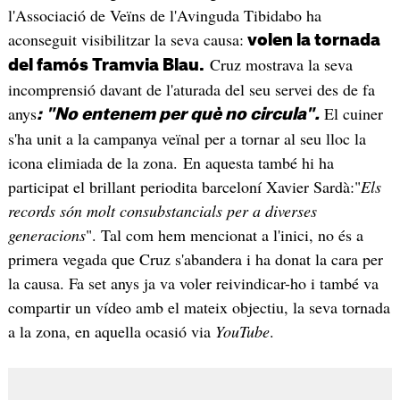
l'Associació de Veïns de l'Avinguda Tibidabo ha
aconseguit visibilitzar la seva causa:
volen la tornada
Cruz mostrava la seva
del famós Tramvia Blau.
incomprensió davant de l'aturada del seu servei des de fa
anys
El cuiner
: "No entenem per què no circula".
s'ha unit a la campanya veïnal per a tornar al seu lloc la
icona elimiada de la zona. En aquesta també hi ha
participat el brillant periodita barceloní Xavier Sardà:"
Els
records són molt consubstancials per a diverses
generacions
". Tal com hem mencionat a l'inici, no és a
primera vegada que Cruz s'abandera i ha donat la cara per
la causa. Fa set anys ja va voler reivindicar-ho i també va
compartir un vídeo amb el mateix objectiu, la seva tornada
a la zona, en aquella ocasió via
YouTube
.