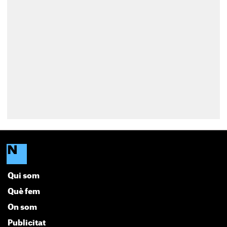
Qui som
Què fem
On som
Publicitat