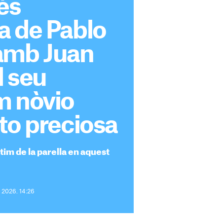
és
a de Pablo
amb Juan
l seu
m nòvio
to preciosa
tim de la parella en aquest
e 2026. 14:26