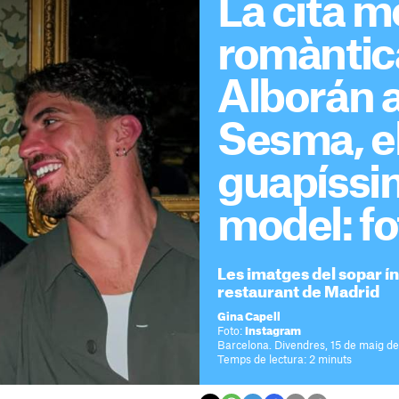
La cita m
romàntic
Alborán 
Sesma, e
guapíssi
model: fo
Les imatges del sopar ín
restaurant de Madrid
Gina Capell
Foto:
Instagram
Barcelona. Divendres, 15 de maig d
Temps de lectura: 2 minuts