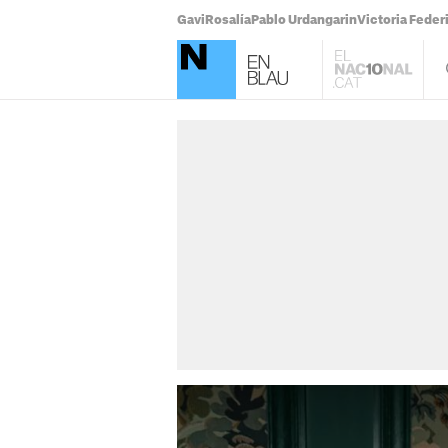
Gavi
Rosalía
Pablo Urdangarin
Victoria Feder