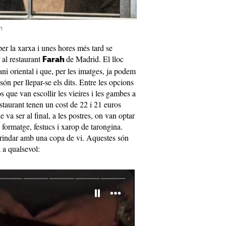
m
er la xarxa i unes hores més tard se
al restaurant
de Madrid. El lloc
Farah
ni oriental i que, per les imatges, ja podem
ón per llepar-se els dits. Entre les opcions
s que van escollir les vieires i les gambes a
estaurant tenen un cost de 22 i 21 euros
 va ser al final, a les postres, on van optar
formatge, festucs i xarop de tarongina.
rindar amb una copa de vi. Aquestes són
a a qualsevol: