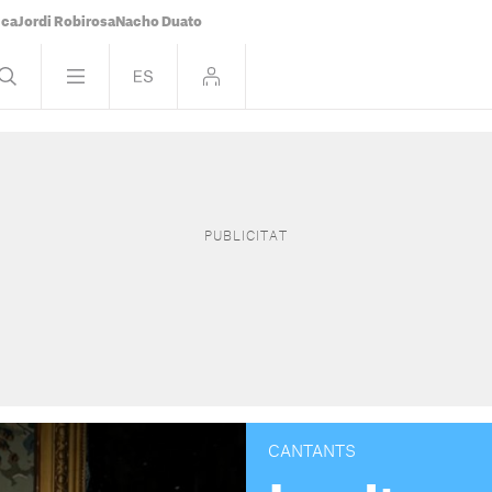
ica
Jordi Robirosa
Nacho Duato
CANTANTS