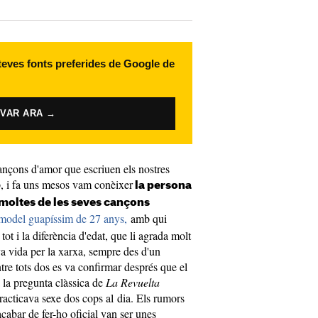
 teves fonts preferides de Google de
IVAR ARA →
ançons d'amor que escriuen els nostres
op, i fa uns mesos vam conèixer
la persona
 moltes de les seves cançons
model guapíssim de 27 anys,
amb qui
ot i la diferència d'edat, que li agrada molt
a vida per la xarxa, sempre des d'un
ntre tots dos es va confirmar després que el
la pregunta clàssica de
La Revuelta
racticava sexe dos cops al dia. Els rumors
acabar de fer-ho oficial van ser unes