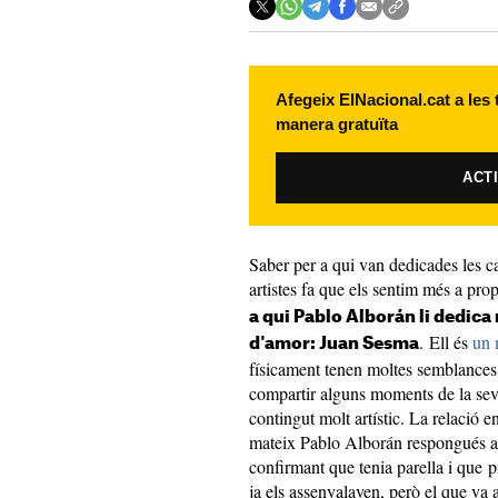
Afegeix ElNacional.cat a les
manera gratuïta
ACT
Saber per a qui van dedicades les c
artistes fa que els sentim més a pr
a qui Pablo Alborán li dedica
. Ell és
un 
d'amor: Juan Sesma
físicament tenen moltes semblances t
compartir alguns moments de la sev
contingut molt artístic. La relació e
mateix Pablo Alborán respongués a 
confirmant que tenia parella i que p
ja els assenyalaven, però el que va 