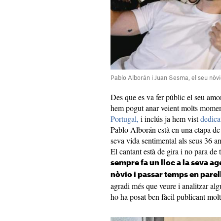
Pablo Alborán i Juan Sesma, el seu nòv
Des que es va fer públic el seu amo
hem pogut anar veient molts momen
Portugal,
i inclús ja hem vist
dedicat
Pablo Alborán està en una etapa de l
seva vida sentimental als seus 36 a
El cantant està de gira i no para de t
sempre fa un lloc a la seva ag
nòvio i passar temps en parel
agradi més que veure i analitzar alg
ho ha posat ben fàcil publicant molts