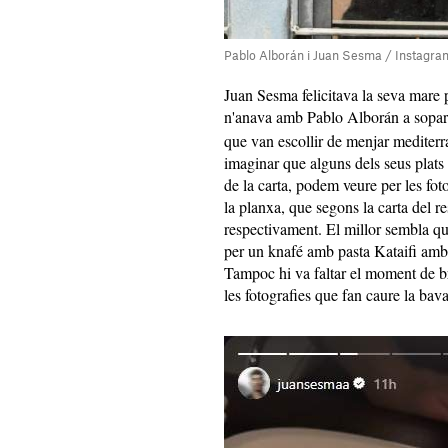
Pablo Alborán i Juan Sesma / Instagra
Juan Sesma felicitava la seva mare p
n'anava amb Pablo Alborán a sopar 
que van escollir de menjar mediterra
imaginar que alguns dels seus plats s
de la carta, podem veure per les foto
la planxa, que segons la carta del r
respectivament. El millor sembla que
per un knafé amb pasta Kataifi amb 
Tampoc hi va faltar el moment de b
les fotografies que fan caure la bav