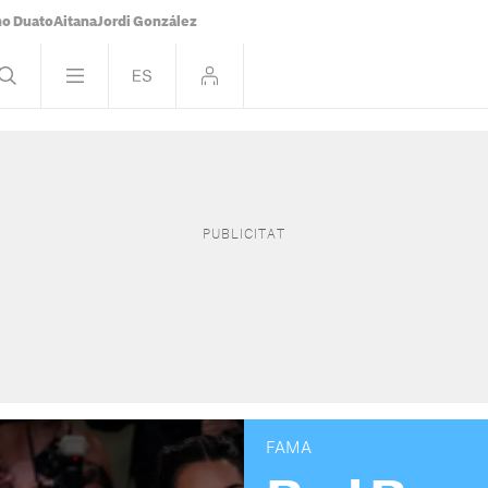
o Duato
Aitana
Jordi González
FAMA