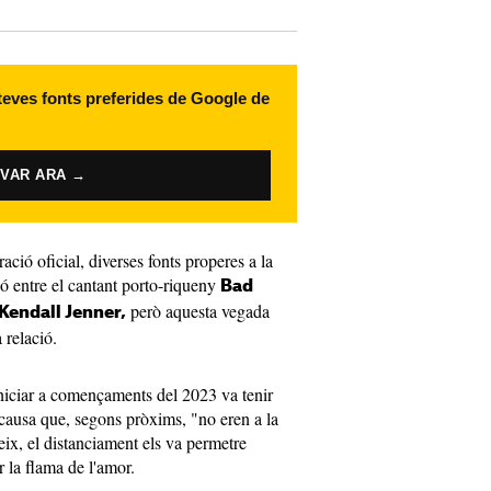
 teves fonts preferides de Google de
IVAR ARA →
ació oficial, diverses fonts properes a la
ió entre el cantant porto-riqueny
Bad
però aquesta vegada
Kendall Jenner,
 relació.
iciar a començaments del 2023 va tenir
 causa que, segons pròxims, "no eren a la
ix, el distanciament els va permetre
ar la flama de l'amor.