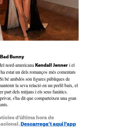
i Bad Bunny
model nord-americana
i el
Kendall Jenner
ha estat un dels romanços més comentats
. Si bé ambdós són figures públiques de
ntenir la seva relació en un perfil baix, el
 part dels mitjans i els seus fanàtics.
 privat, s'ha dit que comparteixen una gran
unts.
otícies d’última hora de
nacional.
Descarrega’t aquí l’app