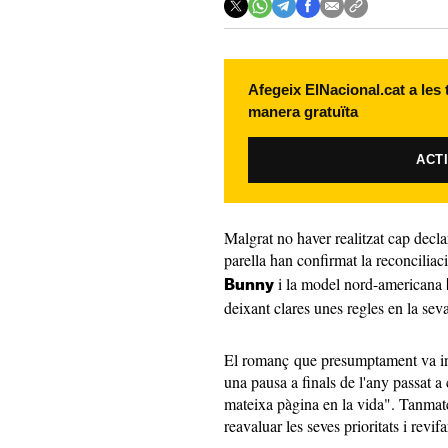
Afegeix ElNacional.cat a les
manera gratuïta
ACT
Malgrat no haver realitzat cap declar
parella han confirmat la reconciliac
i la model nord-americana
Bunny
deixant clares unes regles en la seva
El romanç que presumptament va in
una pausa a finals de l'any passat a
mateixa pàgina en la vida". Tanmate
reavaluar les seves prioritats i revif