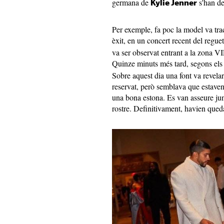
germana de
s'han de
Kylie Jenner
Per exemple, fa poc la model va tr
èxit, en un concert recent del regue
va ser observat entrant a la zona V
Quinze minuts més tard, segons els
Sobre aquest dia una font va revela
reservat, però semblava que estave
una bona estona. Es van asseure jun
rostre. Definitivament, havien queda