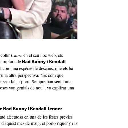
collir
Cuore
en el seu lloc web, els
la ruptura de
i
Bad Bunny
Kendall
 com una espècie de descans, que els ha
 d'una altra perspectiva. "És com que
r-se a faltar prou. Sempre han sentit una
 coses van genials de nou", va explicar una
e Bad Bunny i Kendall Jenner
tud afectuosa en una de les festes prèvies
g d'aquest mes de maig, el porto-riqueny i la