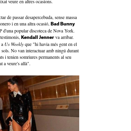
ixat veure en altres ocasions.
actar de passar desapercebuda, sense massa
tonero i en una altra ocasió,
Bad Bunny
IP d'una popular discoteca de Nova York.
 testimonis,
va arribar.
Kendall Jenner
r a
Us Weekly
que "hi havia més gent en el
n sols. No van interactuar amb ningú durant
ts i tenien somriures permanents al seu
t a veure's allà".