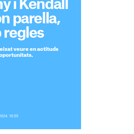
y i Kendall
n parella,
 regles
eixat veure en actituds
oportunitats.
2024. 10:55