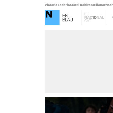
Victoria Federica
Jordi Robirosa
Elionor
Nach