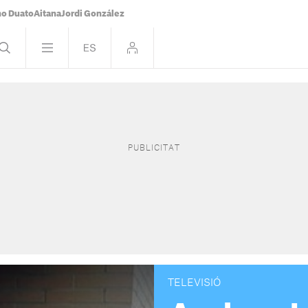
o Duato
Aitana
Jordi González
TELEVISIÓ