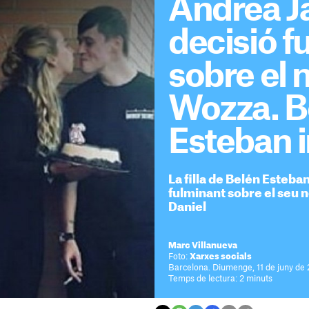
Andrea Ja
decisió f
sobre el 
Wozza. B
Esteban 
La filla de Belén Esteb
fulminant sobre el seu nò
Daniel
Marc Villanueva
Foto:
Xarxes socials
Barcelona. Diumenge, 11 de juny de 
Temps de lectura: 2 minuts