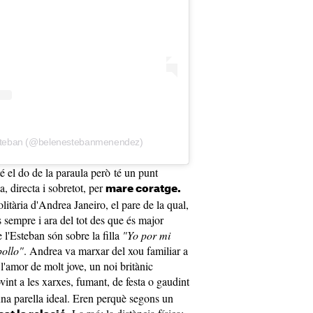
Esteban (@belenestebanmenendez)
té el do de la paraula però té un punt
a, directa i sobretot, per
mare coratge.
litària d'Andrea Janeiro, el pare de la qual,
 sempre i ara del tot des que és major
 l'Esteban són sobre la filla
"Yo por mi
pollo"
. Andrea va marxar del xou familiar a
l'amor de molt jove, un noi britànic
int a les xarxes, fumant, de festa o gaudint
na parella ideal. Eren perquè segons un