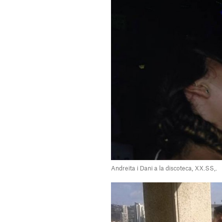
Andreita i Dani a la discoteca, XX.SS,.