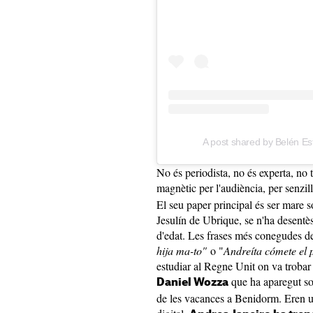
A post shared by Belén 
No és periodista, no és experta, no 
magnètic per l'audiència, per senzill
El seu paper principal és ser mare so
Jesulín de Ubrique, se n'ha desentès
d'edat. Les frases més conegudes de
hija ma-to"
o "
Andreíta cómete el 
estudiar al Regne Unit on va trobar 
que ha aparegut sov
Daniel Wozza
de les vacances a Benidorm. Eren u