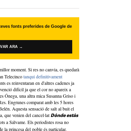
 teves fonts preferides de Google de
IVAR ARA →
millor moment. Si res no canvia, es quedarà
uan Telecinco
tanqui definitivament
ts es reinventaran en d'altres cadenes ja
venció difícil ja que el cor no apareix a
es Ónega, una altra mica Susanna Griso i
es. Engrunes comparat amb les 5 hores
elén. Aquesta sensació de salt al buit el
, que venien del cancel·lat
Dónde estás
ts a Sálvame. Els periodistes rosa no
e la princesa del poble és particular.