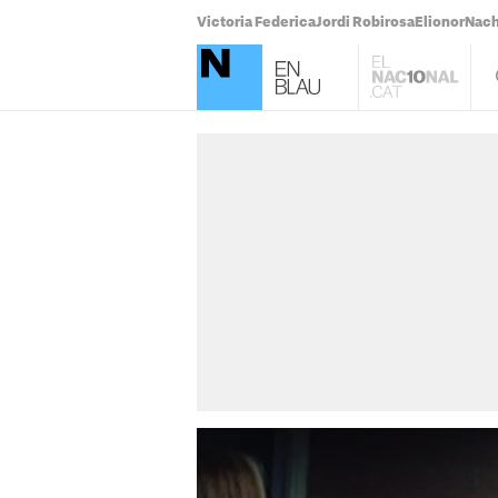
Victoria Federica
Jordi Robirosa
Elionor
Nach