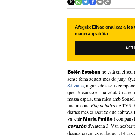
Afegeix ElNacional.cat a les
manera gratuïta
ACT
no està en el seu 
Belén Esteban
sense feina aquest mes de juny. Q
Sálvame
, alguns dels seus componen
que Telecinco els ha vetat. Una rein
massa espais, una mica amb Sonsol
una micona
Planta baixa
de TV3. R
diàries més el Deluxe que cobrava B
va teni
i companyia
r María Patiño
d'Antena 3. Van acabar to
corazón
desapareixen, es reubiquen. El cas d