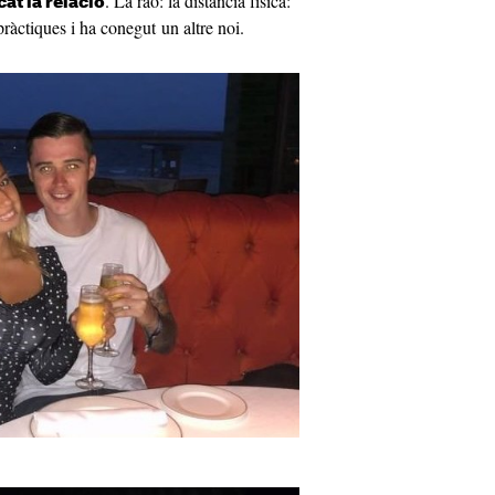
. La raó: la distància física:
at la relació
ràctiques i ha conegut un altre noi.