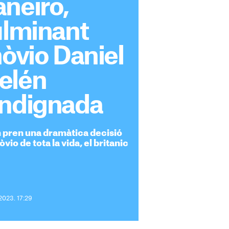
neiro,
ulminant
nòvio Daniel
elén
indignada
an pren una dramàtica decisió
vio de tota la vida, el britanic
2023. 17:29