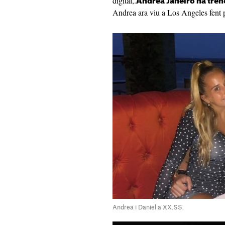
digital,.
Andrea Janeiro ha trenc
Andrea ara viu a Los Angeles fent p
Andrea i Daniel a XX.SS.