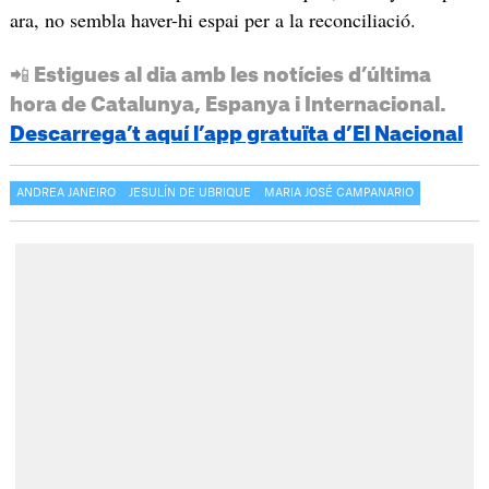
ara, no sembla haver-hi espai per a la reconciliació.
📲 Estigues al dia amb les notícies d’última
hora de Catalunya, Espanya i Internacional.
Descarrega’t aquí l’app gratuïta d’El Nacional
ANDREA JANEIRO
JESULÍN DE UBRIQUE
MARIA JOSÉ CAMPANARIO