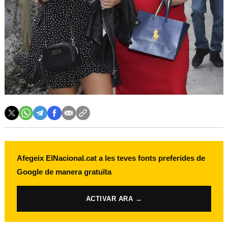
Afegeix ElNacional.cat a les teves fonts preferides de
Google de manera gratuïta
ACTIVAR ARA →