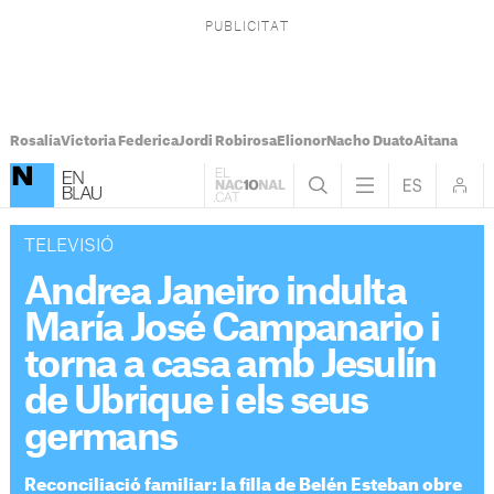
Rosalía
Victoria Federica
Jordi Robirosa
Elionor
Nacho Duato
Aitana
TELEVISIÓ
Andrea Janeiro indulta
María José Campanario i
torna a casa amb Jesulín
de Ubrique i els seus
germans
Reconciliació familiar: la filla de Belén Esteban obre