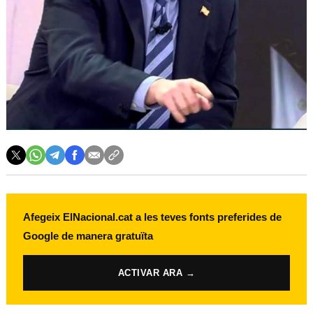
Afegeix ElNacional.cat a les teves fonts preferides de
Google de manera gratuïta
ACTIVAR ARA →