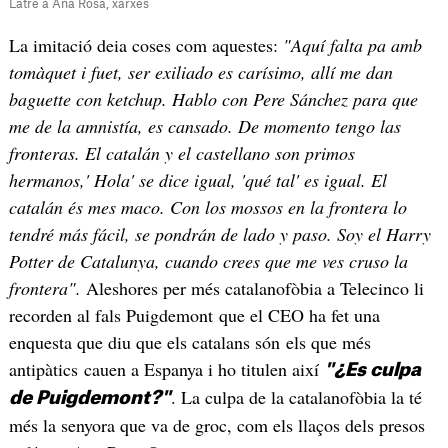
Latre a Ana Rosa, xarxes
La imitació deia coses com aquestes:
"Aquí falta pa amb
tomàquet i fuet, ser exiliado es carísimo, allí me dan
baguette con ketchup. Hablo con Pere Sánchez para que
me de la amnistía, es cansado. De momento tengo las
fronteras. El catalán y el castellano son primos
hermanos,' Hola' se dice igual, 'qué tal' es igual. El
catalán és mes maco. Con los mossos en la frontera lo
tendré más fácil, se pondrán de lado y paso. Soy el Harry
Potter de Catalunya, cuando crees que me ves cruso la
frontera".
Aleshores per més catalanofòbia a Telecinco li
recorden al fals Puigdemont que el CEO ha fet una
enquesta que diu que els catalans són els que més
antipàtics cauen a Espanya i ho titulen així
"¿Es culpa
. La culpa de la catalanofòbia la té
de Puigdemont?"
més la senyora que va de groc, com els llaços dels presos