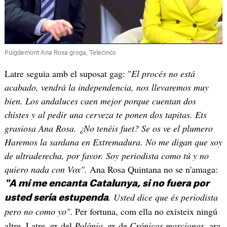
Puigdemont Ana Rosa groga, Telecinco
Latre seguia amb el suposat gag: "
El procés no está
acabado, vendrá la independencia, nos llevaremos muy
bien. Los andaluces caen mejor porque cuentan dos
chistes y al pedir una cerveza te ponen dos tapitas. Ets
grasiosa Ana Rosa. ¿No tenéis fuet? Se os ve el plumero
Haremos la sardana en Extremadura. No me digan que soy
de ultraderecha, por favor. Soy periodista como tú y no
quiero nada con Vox".
Ana Rosa Quintana no se n'amaga:
"A mí me encanta Catalunya, si no fuera por
. Usted dice que és periodista
usted sería estupenda
pero no como yo".
Per fortuna, com ella no existeix ningú
altre. Latre, ex del
Polònia
, ex de
Crónicas marcianas
, ara