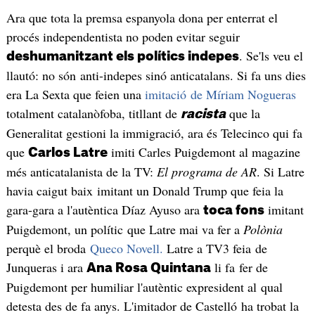
Ara que tota la premsa espanyola dona per enterrat el
procés independentista no poden evitar seguir
. Se'ls veu el
deshumanitzant els polítics indepes
llautó: no són anti-indepes sinó anticatalans. Si fa uns dies
era La Sexta que feien una
imitació de Míriam Nogueras
totalment catalanòfoba, titllant de
que la
racista
Generalitat gestioni la immigració, ara és Telecinco qui fa
que
imiti Carles Puigdemont al magazine
Carlos Latre
més anticatalanista de la TV:
El programa de AR
. Si Latre
havia caigut baix imitant un Donald Trump que feia la
gara-gara a l'autèntica Díaz Ayuso ara
imitant
toca fons
Puigdemont, un polític que Latre mai va fer a
Polònia
perquè el broda
Queco Novell.
Latre a TV3 feia de
Junqueras i ara
li fa fer de
Ana Rosa Quintana
Puigdemont per humiliar l'autèntic expresident al qual
detesta des de fa anys. L'imitador de Castelló ha trobat la