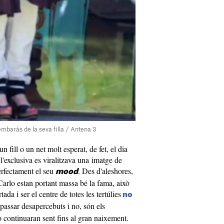
mbaràs de la seva filla / Antena 3
 fill o un net molt esperat, de fet, el dia
 l'exclusiva es viralitzava una imatge de
rfectament el seu
. Des d'aleshores,
mood
arlo estan portant massa bé la fama, això
ada i ser el centre de totes les tertúlies
no
assar desapercebuts i no, són els
 ho continuaran sent fins al gran naixement.