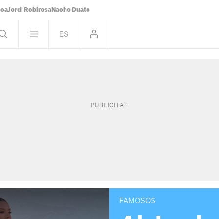
ica
Jordi Robirosa
Nacho Duato
FAMOSOS