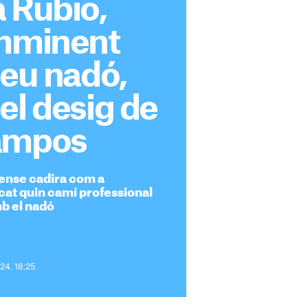
 Rubio,
imminent
seu nadó,
el desig de
ampos
ense cadira com a
icat quin camí professional
mb el nadó
024. 18:25