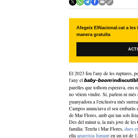
Afegeix ElNacional.cat a les
manera gratuïta
ACT
El 2023 fou l'any de les ruptures, p
l'any el
baby-boom
indiscutib
parelles que tothom esperava, ens r
no vèiem vindre. Sí, parlem ni més
guanyadora a l'exclusiva més surreali
Campos anunciava el seu embaràs de
de Mar Flores, amb qui tan sols feia 
Des del minut u, la més jove de les
família: Terelu i Mar Flores,
dues e
ella
apareixia fumant
en un iot de 1