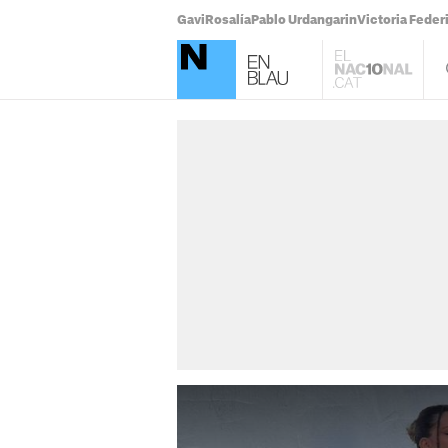
Gavi
Rosalía
Pablo Urdangarin
Victoria Feder