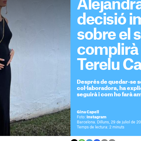
Alejandra
decisió 
sobre el 
complirà 
Terelu C
Després de quedar-se s
col·laboradora, ha expl
seguirà i com ho farà a
Gina Capell
Foto:
Instagram
Barcelona. Dilluns, 29 de juliol de 2
Temps de lectura: 2 minuts