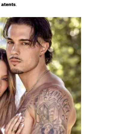
.
.
atents