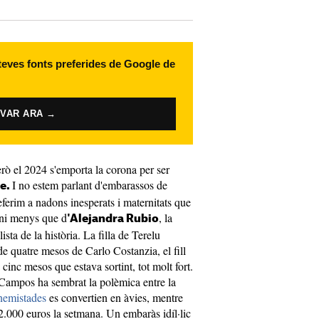
 teves fonts preferides de Google de
IVAR ARA →
erò el 2024 s'emporta la corona per ser
I no estem parlant d'embarassos de
le.
eferim a nadons inesperats i maternitats que
 ni menys que d
, la
'Alejandra Rubio
sta de la història. La filla de Terelu
 quatre mesos de Carlo Costanzia, el fill
cinc mesos que estava sortint, tot molt fort.
 Campos ha sembrat la polèmica entre la
nemistades
es convertien en àvies, mentre
2.000 euros la setmana. Un embaràs idíl·lic