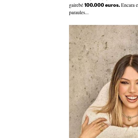
gairebé
Encara e
100.000 euros.
paraules...