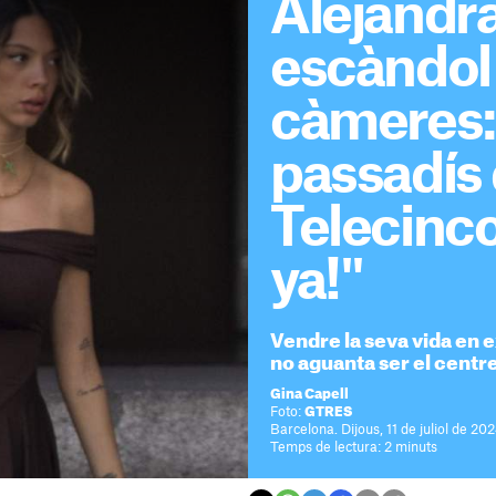
Alejandra
escàndol
càmeres: 
passadís
Telecinco
ya!"
Vendre la seva vida en ex
no aguanta ser el centre
Gina Capell
Foto:
GTRES
Barcelona. Dijous, 11 de juliol de 20
Temps de lectura: 2 minuts