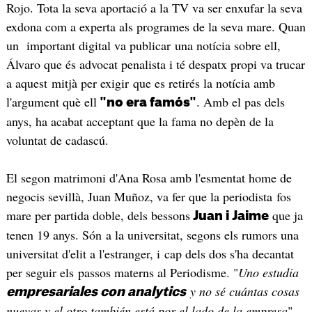
Rojo. Tota la seva aportació a la TV va ser enxufar la seva
exdona com a experta als programes de la seva mare. Quan
un important digital va publicar una notícia sobre ell,
Álvaro que és advocat penalista i té despatx propi va trucar
a aquest mitjà per exigir que es retirés la notícia amb
l'argument què ell
. Amb el pas dels
"no era famós"
anys, ha acabat acceptant que la fama no depèn de la
voluntat de cadascú.
El segon matrimoni d'Ana Rosa amb l'esmentat home de
negocis sevillà, Juan Muñoz, va fer que la periodista fos
mare per partida doble, dels bessons
que ja
Juan i Jaime
tenen 19 anys. Són a la universitat, segons els rumors una
universitat d'elit a l'estranger, i cap dels dos s'ha decantat
per seguir els passos materns al Periodisme. "
Uno estudia
y no sé cuántas cosas
empresariales con analytics
nuevas y el otro también está por el lado de la empresa
"