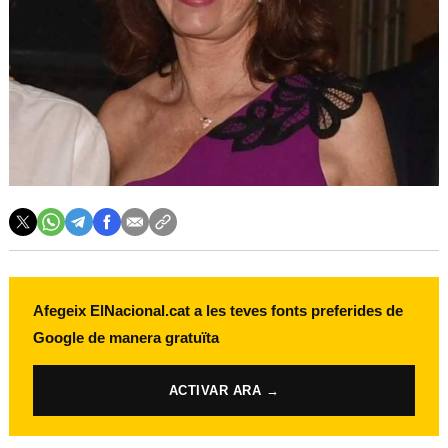
Afegeix ElNacional.cat a les teves fonts preferides de
Google de manera gratuïta
ACTIVAR ARA →