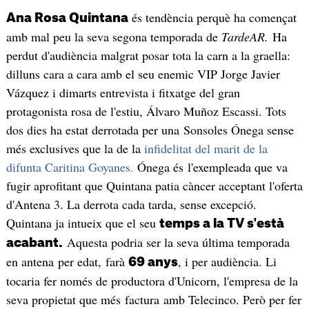
és tendència perquè ha començat
Ana Rosa Quintana
amb mal peu la seva segona temporada de
TardeAR.
Ha
perdut d'audiència malgrat posar tota la carn a la graella:
dilluns cara a cara amb el seu enemic VIP Jorge Javier
Vázquez i dimarts entrevista i fitxatge del gran
protagonista rosa de l'estiu, Álvaro Muñoz Escassi. Tots
dos dies ha estat derrotada per una Sonsoles Ónega sense
més exclusives que la de la
infidelitat del marit de la
difunta Caritina Goyanes.
Ónega és l'exempleada que va
fugir aprofitant que Quintana patia càncer acceptant l'oferta
d'Antena 3. La derrota cada tarda, sense excepció.
Quintana ja intueix que el seu
temps a la TV s'està
Aquesta podria ser la seva última temporada
acabant.
en antena per edat, farà
, i per audiència. Li
69 anys
tocaria fer només de productora d'Unicorn, l'empresa de la
seva propietat que més factura amb Telecinco. Però per fer