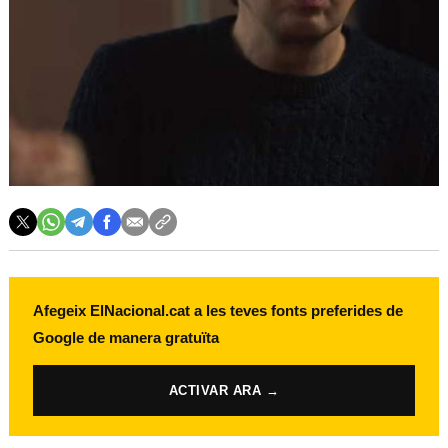
Afegeix ElNacional.cat a les teves fonts preferides de
Google de manera gratuïta
ACTIVAR ARA →