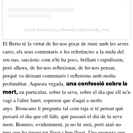
A post shared by La Revuelta (@larevuelta_tve)
El Berto té la virtut de fer-nos pixar de riure amb les seves
cares, els seus comentaris o les referències a la mida del
seu nas, sarcàstic com n'hi ha pocs, brillant i rapidíssim,
però alhora, de fer-nos reflexionar, de fer-nos pensar,
perquè va deixant comentaris i reflexions amb molta
profunditat. Aquesta vegada,
una confessió sobre la
en particular, sobre la seva, sobre el dia que ell se'n
mort,
vagi a l'altre barri, esperem que d'aquí a molts
anys. Broncano li pregunta tal com raja si té pensat què
passarà el dia que ell falti, què passarà el dia de la seva
mort. Romero, evidentment, ja no hi serà, però això no
treu que ho tingui tot lligat i ben lligat. Una resposta que